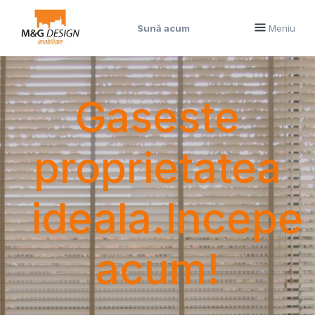
Sună acum
Meniu
Gaseste
proprietatea
ideala.Incepe
acum!