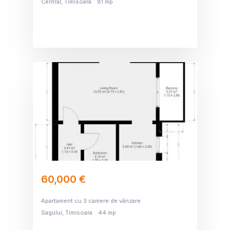
Central, Timisoara
81 mp
60,000 €
Apartament cu 3 camere de vânzare
Sagului, Timisoara
44 mp