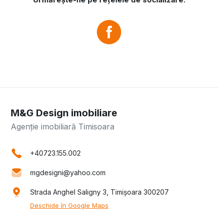
M&G Design imobiliare
Agenție imobiliară Timisoara
+40723.155.002
mgdesigni@yahoo.com
Strada Anghel Saligny 3, Timișoara 300207
Deschide în Google Maps