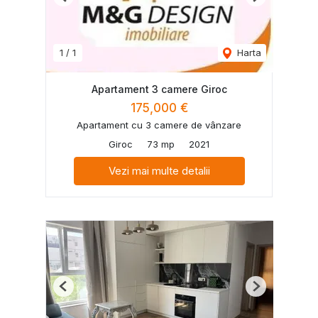
Previous
Next
1
/
1
Harta
Apartament 3 camere Giroc
175,000 €
Apartament cu 3 camere de vânzare
Giroc
73 mp
2021
Vezi mai multe detalii
Previous
Next