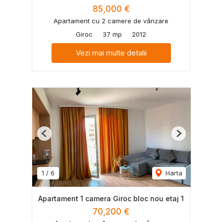
85,000 €
Apartament cu 2 camere de vânzare
Giroc
37 mp
2012
Vezi mai multe detalii
Previous
Next
1
/
6
Harta
Apartament 1 camera Giroc bloc nou etaj 1
70,200 €