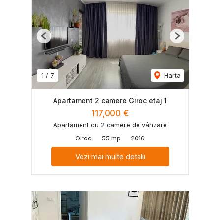
Previous
Next
1
/
7
Harta
Apartament 2 camere Giroc etaj 1
117,000 €
Apartament cu 2 camere de vânzare
Giroc
55 mp
2016
Vezi mai multe detalii