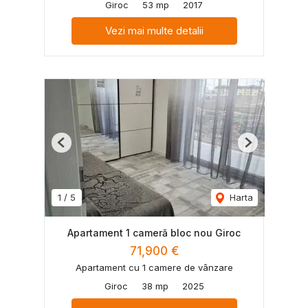
Giroc
53 mp
2017
Vezi mai multe detalii
Previous
Next
1
/
5
Harta
Apartament 1 cameră bloc nou Giroc
71,900 €
Apartament cu 1 camere de vânzare
Giroc
38 mp
2025