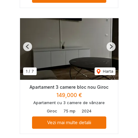
Previous
Next
1
/
7
Harta
Apartament 3 camere bloc nou Giroc
149,000 €
Apartament cu 3 camere de vânzare
Giroc
75 mp
2024
Vezi mai multe detalii