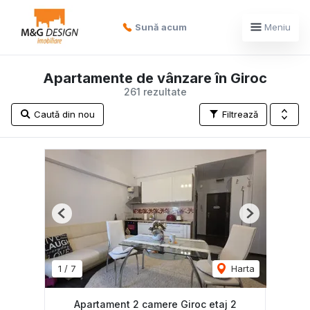
Sună acum
Meniu
Apartamente de vânzare în Giroc
261 rezultate
Caută din nou
Filtrează
Previous
Next
1
/
7
Harta
Apartament 2 camere Giroc etaj 2