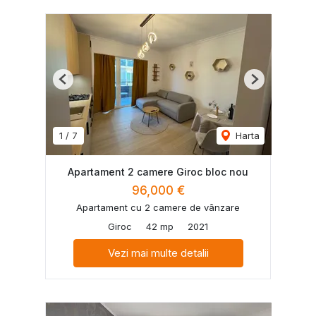
Previous
Next
1
/
7
Harta
Apartament 2 camere Giroc bloc nou
96,000 €
Apartament cu 2 camere de vânzare
Giroc
42 mp
2021
Vezi mai multe detalii