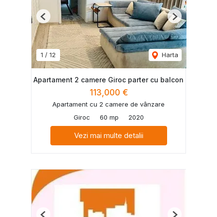
Previous
Next
1
/
12
Harta
Apartament 2 camere Giroc parter cu balcon
113,000 €
Apartament cu 2 camere de vânzare
Giroc
60 mp
2020
Vezi mai multe detalii