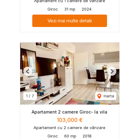
Apartament cu 1 camere de vânzare
Giroc
31 mp
2024
Vezi mai multe detalii
Previous
Next
1
/
7
Harta
Apartament 2 camere Giroc- la vila
103,000 €
Apartament cu 2 camere de vânzare
Giroc
60 mp
2018