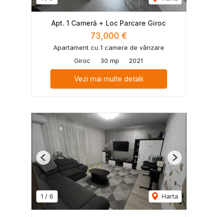
Apt. 1 Cameră + Loc Parcare Giroc
73,000 €
Apartament cu 1 camere de vânzare
Giroc
30 mp
2021
Vezi mai multe detalii
Previous
Next
1
/
6
Harta