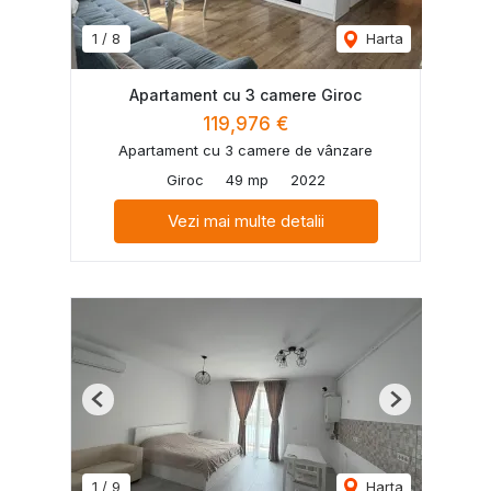
1
/
8
Harta
Apartament cu 3 camere Giroc
119,976 €
Apartament cu 3 camere de vânzare
Giroc
49 mp
2022
Vezi mai multe detalii
Previous
Next
1
/
9
Harta