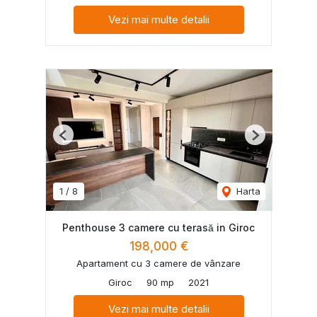
Vezi mai multe detalii
Previous
Next
1
/
8
Harta
Penthouse 3 camere cu terasă in Giroc
198,000 €
Apartament cu 3 camere de vânzare
Giroc
90 mp
2021
Vezi mai multe detalii