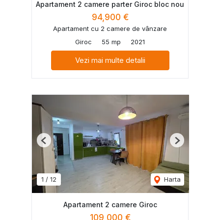
Apartament 2 camere parter Giroc bloc nou
94,900 €
Apartament cu 2 camere de vânzare
Giroc
55 mp
2021
Vezi mai multe detalii
Previous
Next
1
/
12
Harta
Apartament 2 camere Giroc
109,000 €