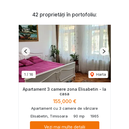
42 proprietăți în portofoliu:
Previous
Next
1
/
16
Harta
Apartament 3 camere zona Elisabetin - la
casa
155,000 €
Apartament cu 3 camere de vânzare
Elisabetin, Timisoara
90 mp
1965
Vezi mai multe detalii