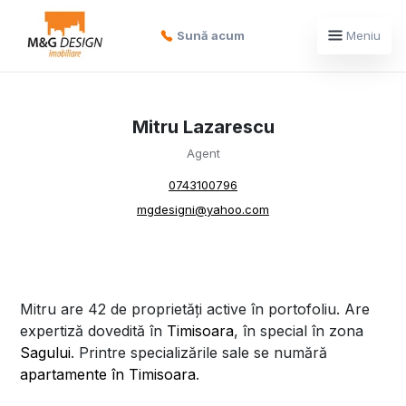
Sună acum
Meniu
Mitru Lazarescu
Agent
0743100796
mgdesigni@yahoo.com
Mitru are 42 de proprietăți active în portofoliu. Are
expertiză dovedită în
Timisoara
, în special în zona
Sagului
. Printre specializările sale se numără
apartamente în Timisoara
.