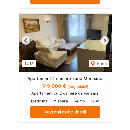
Previous
Next
1
/
12
Harta
Apartament 2 camere zona Medicina
149,000 €
(negociabil)
Apartament cu 2 camere de vânzare
Medicina, Timisoara
54 mp
1960
Vezi mai multe detalii