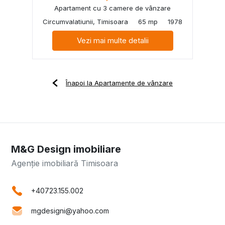
Apartament cu 3 camere de vânzare
Circumvalatiunii, Timisoara
65 mp
1978
Vezi mai multe detalii
Înapoi la Apartamente de vânzare
M&G Design imobiliare
Agenție imobiliară Timisoara
+40723.155.002
mgdesigni@yahoo.com