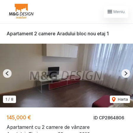
Meniu
Apartament 2 camere Aradului bloc nou etaj 1
Previous
Nex
1
/
8
Harta
145,000 €
ID CP2864806
Apartament cu 2 camere de vânzare