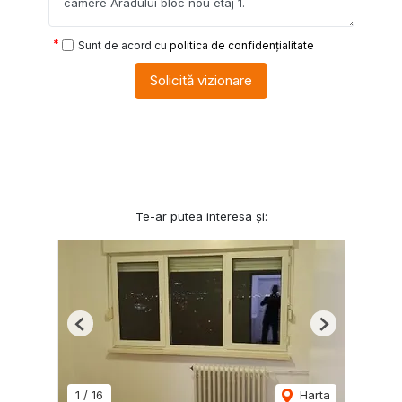
Sunt de acord cu
politica de confidențialitate
Solicită vizionare
Te-ar putea interesa și:
Previous
Next
1
/
16
Harta