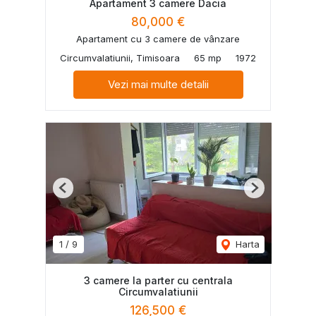
Apartament 3 camere Dacia
80,000 €
Apartament cu 3 camere de vânzare
Circumvalatiunii, Timisoara
65 mp
1972
Vezi mai multe detalii
Previous
Next
1
/
9
Harta
3 camere la parter cu centrala
Circumvalatiunii
126,500 €