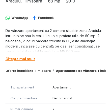
Aradului, Timisoara
68 mp
2010
WhatsApp
Facebook
De vânzare apartament cu 2 camere situat in zona Aradului
intr-un bloc nou la etajul 1 cu o suprafata utila de 60 mp, 2
balcoane, 2 locuri parcare trecute in CF, este amenajat
modern , incalzire cu centrală pe gaz, aer condiționat , se
vinde mobilat si utilat la pretul de 145 000 euro.
Citește mai mult
Oferte imobiliare Timisoara
Apartamente de vânzare Timisoa
Tip apartament
Apartament
Compartimentare
Decomandat
Număr camere
2