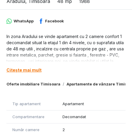
Aradului, Timisoara
48 mp
1988
WhatsApp
Facebook
In zona Aradului se vinde apartament cu 2 camere confort 1
decomandat situat la etajul 1 din 4 nivele, cu o suprafata utila
de 48 mp utili , incalzire cu centrala proprie pe gaz , are usa
intrare metalica, parchet, gresie si faianta , ferestre - PVC,
termopan , usi interioare noi, se vinde mobilat si utilat la
pretul de 92.500 euro.
Citește mai mult
Oferte imobiliare Timisoara
Apartamente de vânzare Timisoa
Tip apartament
Apartament
Compartimentare
Decomandat
Număr camere
2