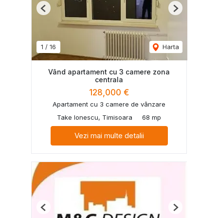
Previous
Next
1
/
16
Harta
Vând apartament cu 3 camere zona
centrala
128,000 €
Apartament cu 3 camere de vânzare
Take Ionescu, Timisoara
68 mp
Vezi mai multe detalii
Previous
Next