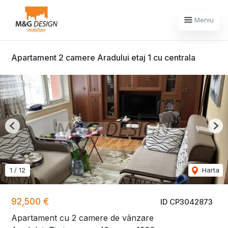
Meniu
Apartament 2 camere Aradului etaj 1 cu centrala
Previous
Nex
1
/
12
Harta
92,500 €
ID CP3042873
Apartament cu 2 camere de vânzare