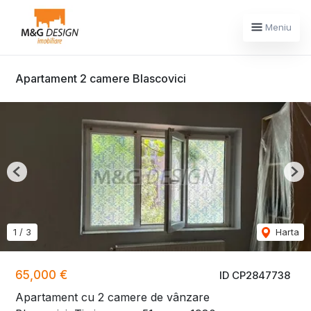
Meniu
Apartament 2 camere Blascovici
Previous
Nex
1
/
3
Harta
65,000 €
ID CP2847738
Apartament cu 2 camere de vânzare