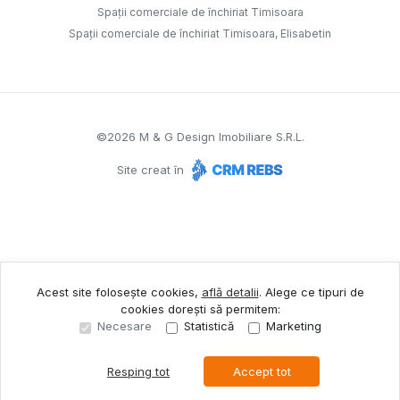
Spații comerciale de închiriat Timisoara
Spații comerciale de închiriat Timisoara, Elisabetin
©
2026
M & G Design Imobiliare S.R.L.
Site creat în
Acest site folosește cookies,
află detalii
.
Alege ce tipuri de
cookies dorești să permitem:
Necesare
Statistică
Marketing
Resping tot
Accept tot
Sună acum
Solicită vizionare