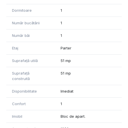
Dormitoare
1
Număr bucătării
1
Număr băi
1
Etaj
Parter
Suprafață utilă
51 mp
Suprafață
51 mp
construită
Disponibilitate
Imediat
Confort
1
Imobil
Bloc de apart.