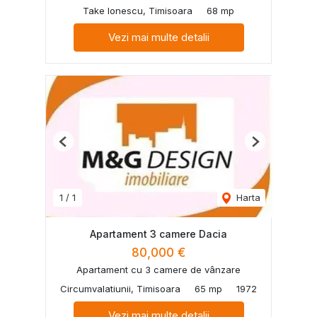
Take Ionescu, Timisoara
68 mp
Vezi mai multe detalii
Previous
Next
1
/
1
Harta
Apartament 3 camere Dacia
80,000 €
Apartament cu 3 camere de vânzare
Circumvalatiunii, Timisoara
65 mp
1972
Vezi mai multe detalii