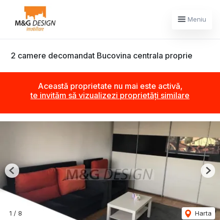
Meniu
2 camere decomandat Bucovina centrala proprie
Această proprietate nu mai este activă,
te invităm să vizualizezi proprietăți similare
Previous
Nex
1
/
8
Harta