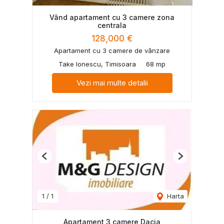
Vând apartament cu 3 camere zona
centrala
128,000 €
Apartament cu 3 camere de vânzare
Take Ionescu, Timisoara
68 mp
Vezi mai multe detalii
Previous
Next
1
/
1
Harta
Apartament 3 camere Dacia