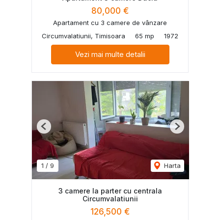
80,000 €
Apartament cu 3 camere de vânzare
Circumvalatiunii, Timisoara
65 mp
1972
Vezi mai multe detalii
Previous
Next
1
/
9
Harta
3 camere la parter cu centrala
Circumvalatiunii
126,500 €