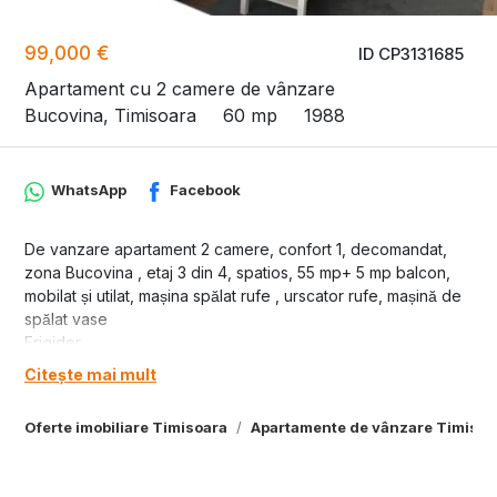
99,000 €
ID CP3131685
Apartament cu 2 camere de vânzare
Bucovina, Timisoara
60 mp
1988
WhatsApp
Facebook
De vanzare apartament 2 camere, confort 1, decomandat,
zona Bucovina , etaj 3 din 4, spatios, 55 mp+ 5 mp balcon,
mobilat și utilat, mașina spălat rufe , urscator rufe, mașină de
spălat vase
Frigider
Centrala termină nouă
Citește mai mult
Aer condiționat 12000 btu.
Pret 99000 euro.
Oferte imobiliare Timisoara
Apartamente de vânzare Timisoa