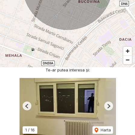
Te-ar putea interesa și:
Previous
Next
1
/
16
Harta