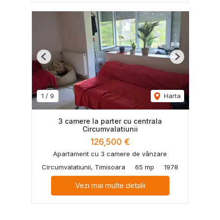
Previous
Next
1
/
9
Harta
3 camere la parter cu centrala
Circumvalatiunii
126,500 €
Apartament cu 3 camere de vânzare
Circumvalatiunii, Timisoara
65 mp
1978
Vezi mai multe detalii