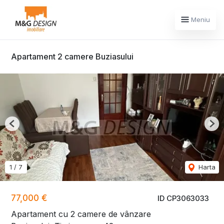
Meniu
Apartament 2 camere Buziasului
Previous
Nex
1
/
7
Harta
77,000 €
ID CP3063033
Apartament cu 2 camere de vânzare