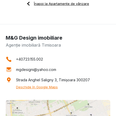
Înapoi la Apartamente de vânzare
M&G Design imobiliare
Agenție imobiliară Timisoara
+40723.155.002
mgdesigni@yahoo.com
Strada Anghel Saligny 3, Timișoara 300207
Deschide în Google Maps