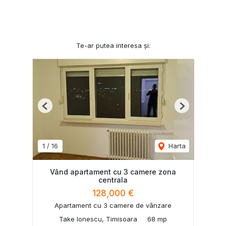
Te-ar putea interesa și:
Previous
Next
1
/
16
Harta
Vând apartament cu 3 camere zona
centrala
128,000 €
Apartament cu 3 camere de vânzare
Take Ionescu, Timisoara
68 mp