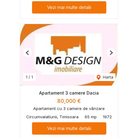
Vezi mai multe detalii
Previous
Next
1
/
1
Harta
Apartament 3 camere Dacia
80,000 €
Apartament cu 3 camere de vânzare
Circumvalatiunii, Timisoara
65 mp
1972
Vezi mai multe detalii