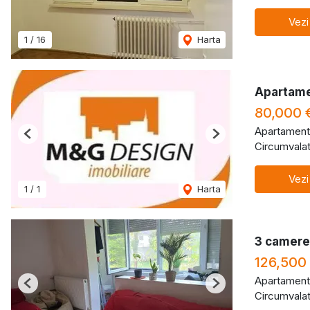
Vezi
1
/
16
Harta
Apartame
80,000 
Apartament
Previous
Next
Circumvalat
Vezi
1
/
1
Harta
3 camere 
126,500
Apartament
Previous
Next
Circumvalat