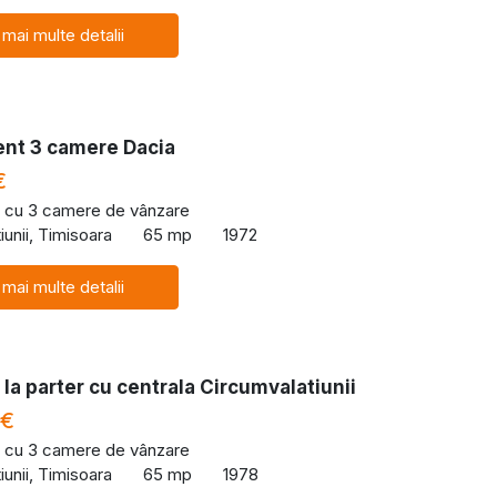
 mai multe detalii
nt 3 camere Dacia
€
 cu 3 camere de vânzare
iunii, Timisoara
65 mp
1972
 mai multe detalii
la parter cu centrala Circumvalatiunii
 €
 cu 3 camere de vânzare
iunii, Timisoara
65 mp
1978