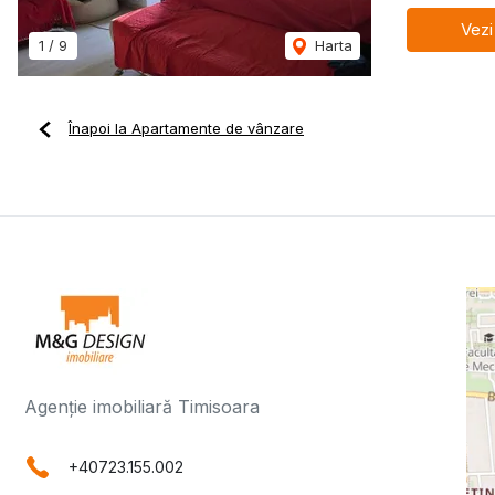
Vezi
1
/
9
Harta
Înapoi la Apartamente de vânzare
Agenție imobiliară Timisoara
+40723.155.002