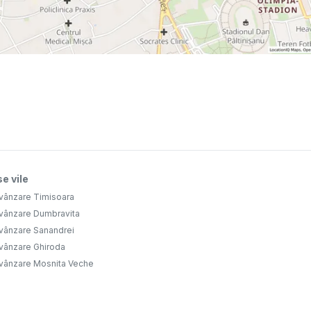
e vile
 vânzare Timisoara
 vânzare Dumbravita
 vânzare Sanandrei
 vânzare Ghiroda
 vânzare Mosnita Veche