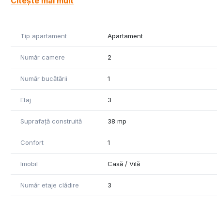
Citește mai mult
Tip apartament
Apartament
Număr camere
2
Număr bucătării
1
Etaj
3
Suprafață construită
38 mp
Confort
1
Imobil
Casă / Vilă
Număr etaje clădire
3