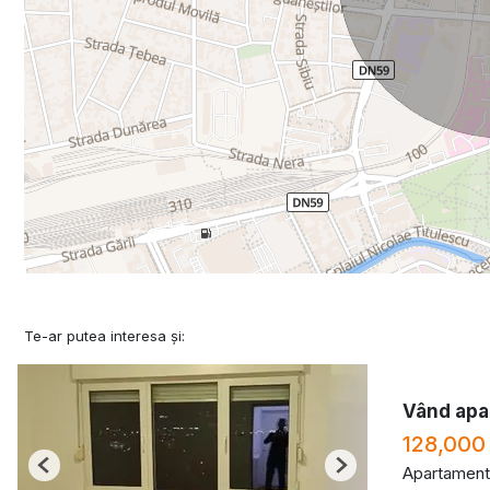
Te-ar putea interesa și:
Vând apa
128,000
Apartament
Previous
Next