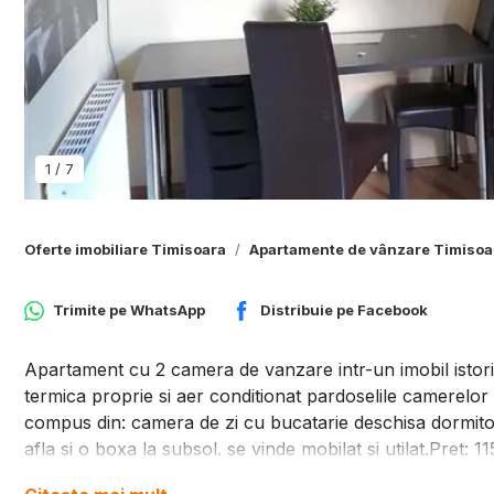
1
/
7
Oferte imobiliare Timisoara
Apartamente de vânzare Timisoa
Trimite pe
WhatsApp
Distribuie pe
Facebook
Apartament cu 2 camera de vanzare intr-un imobil istoric
termica proprie si aer conditionat pardoselile camerelor
compus din: camera de zi cu bucatarie deschisa dormitor
afla si o boxa la subsol. se vinde mobilat si utilat.Pret: