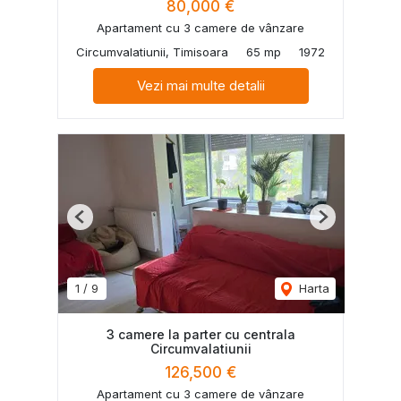
80,000 €
Apartament cu 3 camere de vânzare
Circumvalatiunii, Timisoara
65 mp
1972
Vezi mai multe detalii
Previous
Next
1
/
9
Harta
3 camere la parter cu centrala
Circumvalatiunii
126,500 €
Apartament cu 3 camere de vânzare