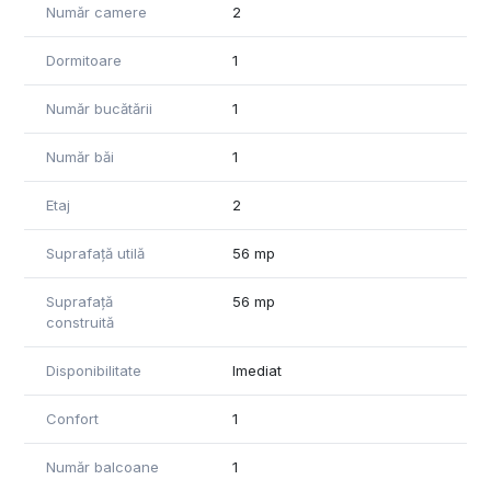
Număr camere
2
Dormitoare
1
Număr bucătării
1
Număr băi
1
Etaj
2
Suprafață utilă
56 mp
Suprafață
56 mp
construită
Disponibilitate
Imediat
Confort
1
Număr balcoane
1