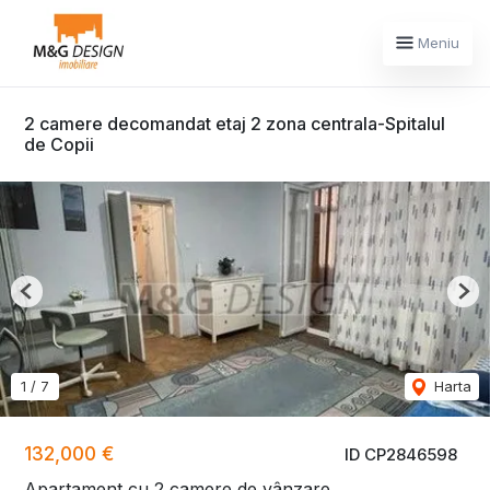
Meniu
2 camere decomandat etaj 2 zona centrala-Spitalul
de Copii
Previous
Nex
1
/
7
Harta
132,000 €
ID CP2846598
Apartament cu 2 camere de vânzare