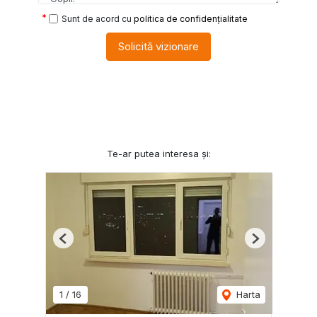
Sunt de acord cu
politica de confidențialitate
Solicită vizionare
Te-ar putea interesa și:
Previous
Next
1
/
16
Harta