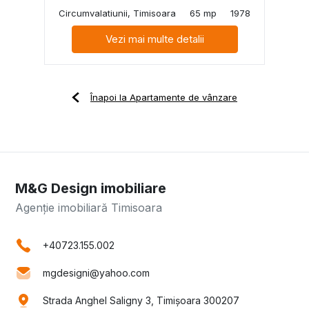
Circumvalatiunii, Timisoara
65 mp
1978
Vezi mai multe detalii
Înapoi la Apartamente de vânzare
M&G Design imobiliare
Agenție imobiliară Timisoara
+40723.155.002
mgdesigni@yahoo.com
Strada Anghel Saligny 3, Timișoara 300207