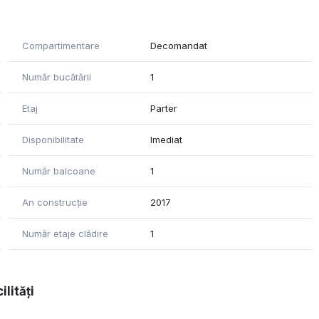
Compartimentare
Decomandat
Număr bucătării
1
Etaj
Parter
Disponibilitate
Imediat
Număr balcoane
1
An construcție
2017
Număr etaje clădire
1
ilități