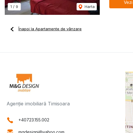
Vezi
1
/
9
Harta
Înapoi la Apartamente de vânzare
Agenție imobiliară Timisoara
+40723.155.002
mgdesigni@yahoo.com