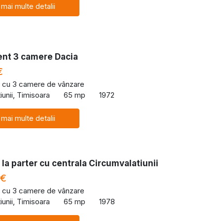
 mai multe detalii
nt 3 camere Dacia
€
 cu 3 camere de vânzare
iunii, Timisoara
65 mp
1972
 mai multe detalii
la parter cu centrala Circumvalatiunii
 €
 cu 3 camere de vânzare
iunii, Timisoara
65 mp
1978