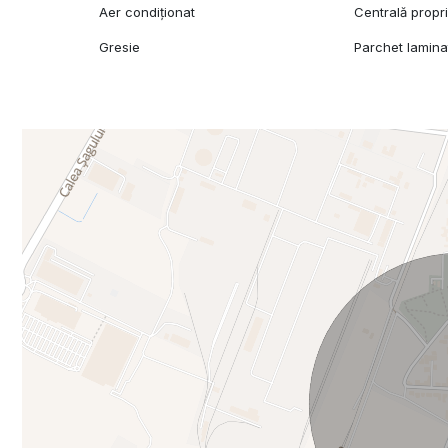
Aer condiționat
Centrală propr
Gresie
Parchet lamina