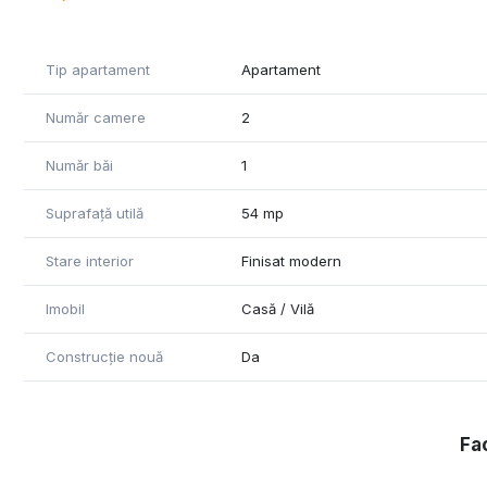
Tip apartament
Apartament
Număr camere
2
Număr băi
1
Suprafață utilă
54 mp
Stare interior
Finisat modern
Imobil
Casă / Vilă
Construcție nouă
Da
Fac