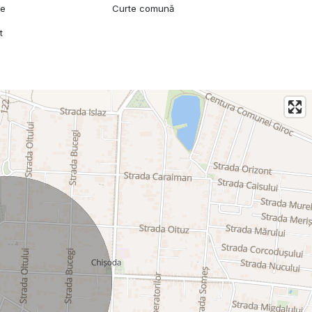
ie
Curte comună
t