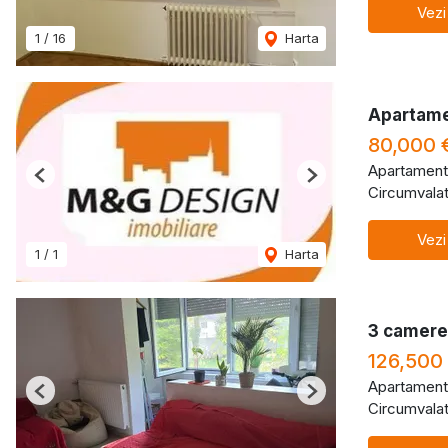
Vezi
1
/
16
Harta
Apartame
80,000 
Apartament
Previous
Next
Circumvalat
Vezi
1
/
1
Harta
3 camere 
126,500
Apartament
Previous
Next
Circumvalat