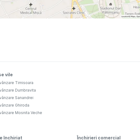
e vile
 vânzare Timisoara
 vânzare Dumbravita
 vânzare Sanandrei
 vânzare Ghiroda
 vânzare Mosnita Veche
e închiriat
Închirieri comercial