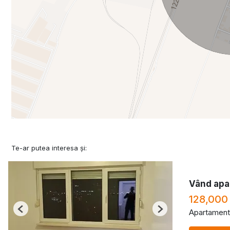
Te-ar putea interesa și:
Vând apa
128,000
Apartament
Previous
Next