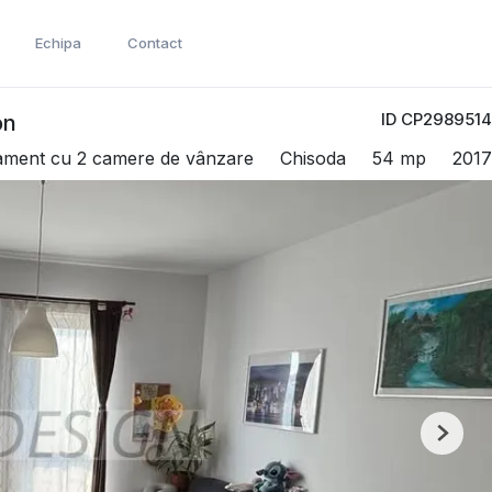
Echipa
Contact
ID CP2989514
on
ament cu 2 camere de vânzare
Chisoda
54 mp
2017
Next