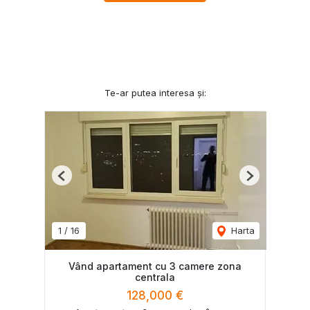
Te-ar putea interesa și:
Previous
Next
1
/
16
Harta
Vând apartament cu 3 camere zona
centrala
128,000 €