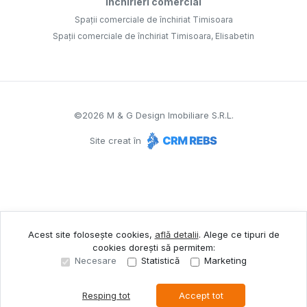
Închirieri comercial
Spații comerciale de închiriat Timisoara
Spații comerciale de închiriat Timisoara, Elisabetin
©
2026
M & G Design Imobiliare S.R.L.
Site creat în
Acest site folosește cookies,
află detalii
.
Alege ce tipuri de
cookies dorești să permitem:
Necesare
Statistică
Marketing
Resping tot
Accept tot
Sună acum
Solicită vizionare