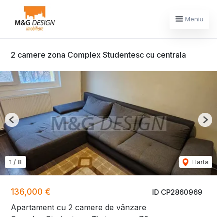
Meniu
2 camere zona Complex Studentesc cu centrala
Previous
Nex
1
/
8
Harta
136,000 €
ID CP2860969
Apartament cu 2 camere de vânzare