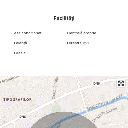
Facilități
Aer condiționat
Centrală proprie
Faianță
Ferestre PVC
Gresie