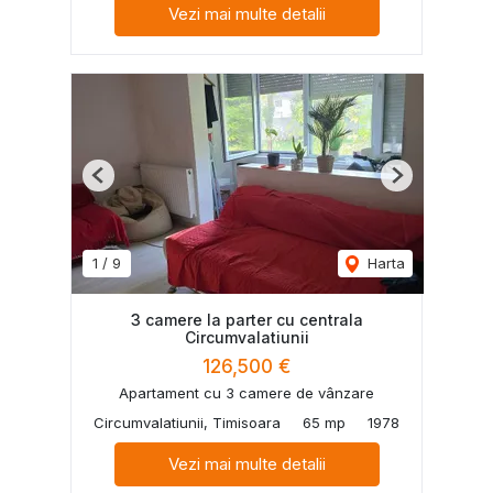
Vezi mai multe detalii
Previous
Next
1
/
9
Harta
3 camere la parter cu centrala
Circumvalatiunii
126,500 €
Apartament cu 3 camere de vânzare
Circumvalatiunii, Timisoara
65 mp
1978
Vezi mai multe detalii