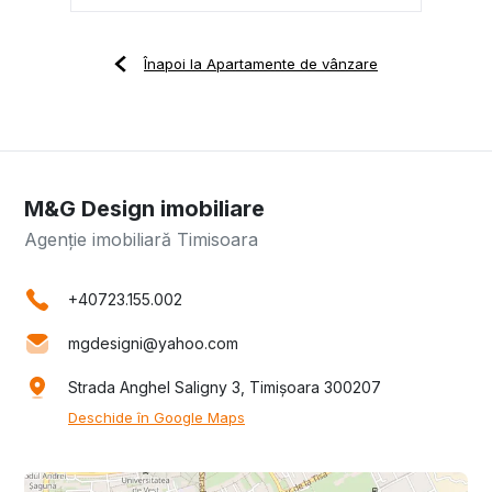
Înapoi la Apartamente de vânzare
M&G Design imobiliare
Agenție imobiliară Timisoara
+40723.155.002
mgdesigni@yahoo.com
Strada Anghel Saligny 3, Timișoara 300207
Deschide în Google Maps