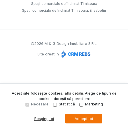
Spații comerciale de închiriat Timisoara
Spații comerciale de închiriat Timisoara, Elisabetin
©
2026
M & G Design Imobiliare S.R.L.
Site creat în
Acest site folosește cookies,
află detalii
.
Alege ce tipuri de
cookies dorești să permitem:
Necesare
Statistică
Marketing
Resping tot
Accept tot
Sună acum
Solicită vizionare