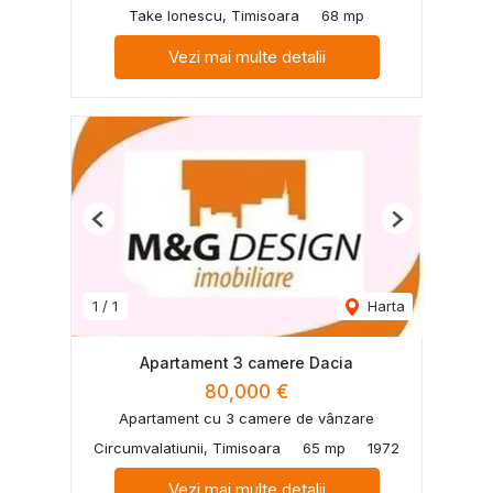
Take Ionescu, Timisoara
68 mp
Vezi mai multe detalii
Previous
Next
1
/
1
Harta
Apartament 3 camere Dacia
80,000 €
Apartament cu 3 camere de vânzare
Circumvalatiunii, Timisoara
65 mp
1972
Vezi mai multe detalii