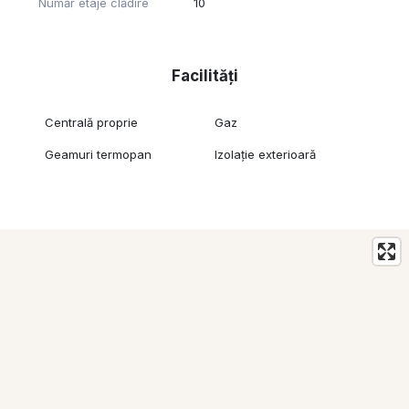
Număr etaje clădire
10
Facilități
Centrală proprie
Gaz
Geamuri termopan
Izolație exterioară