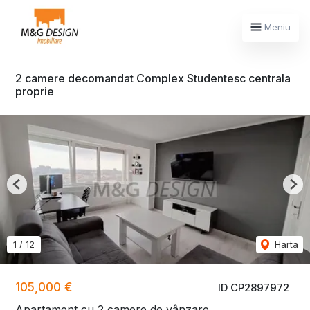
Meniu
2 camere decomandat Complex Studentesc centrala
proprie
Previous
Nex
1
/
12
Harta
105,000 €
ID CP2897972
Apartament cu 2 camere de vânzare