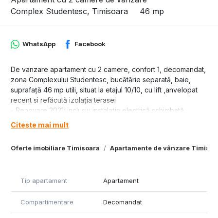
Complex Studentesc, Timisoara
46 mp
WhatsApp
Facebook
De vanzare apartament cu 2 camere, confort 1, decomandat,
zona Complexului Studentesc, bucătărie separată, baie,
suprafață 46 mp utili, situat la etajul 10/10, cu lift ,anvelopat
recent si refăcută izolația terasei
- Renovare 2021: inclusiv instalația electrică schimbată
- centrală proprie schimbată la final de 2024 (încă în
Citește mai mult
garanție)
- 2 aparate de aer condiționat (unul montat vara 2024)
Oferte imobiliare Timisoara
Apartamente de vânzare Timisoa
Se vinde complet mobilat și utilat:
- mașină de spălat rufe cu uscător + frigider (Samsung)
- bucătărie echipată + mașină de spălat vase
Tip apartament
Apartament
Jaluzele exterioare din aluminiu la toate geamurile
Compartimentare
Decomandat
Preț: 105.000 €