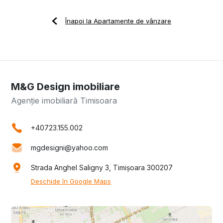
Înapoi la Apartamente de vânzare
M&G Design imobiliare
Agenție imobiliară Timisoara
+40723.155.002
mgdesigni@yahoo.com
Strada Anghel Saligny 3, Timișoara 300207
Deschide în Google Maps