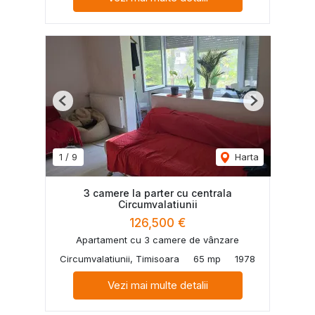
Previous
Next
1
/
9
Harta
3 camere la parter cu centrala
Circumvalatiunii
126,500 €
Apartament cu 3 camere de vânzare
Circumvalatiunii, Timisoara
65 mp
1978
Vezi mai multe detalii