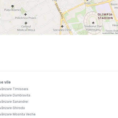
e vile
 vânzare Timisoara
 vânzare Dumbravita
 vânzare Sanandrei
 vânzare Ghiroda
 vânzare Mosnita Veche