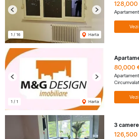
128,000
Apartament
Previous
Next
Vezi
1
/
16
Harta
Apartame
80,000 
Apartament
Previous
Next
Circumvalat
Vezi
1
/
1
Harta
3 camere 
126,500