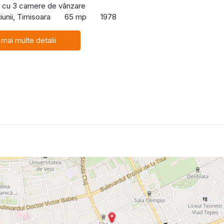
 cu 3 camere de vânzare
iunii, Timisoara
65 mp
1978
 mai multe detalii