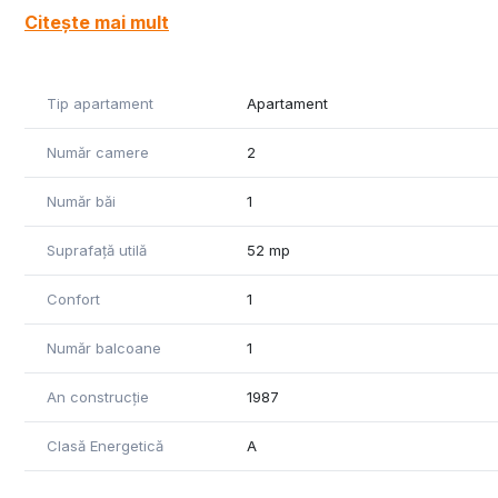
Citește mai mult
Tip apartament
Apartament
Număr camere
2
Număr băi
1
Suprafață utilă
52 mp
Confort
1
Număr balcoane
1
An construcție
1987
Clasă Energetică
A