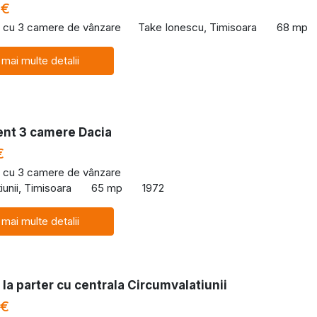
 €
 cu 3 camere de vânzare
Take Ionescu, Timisoara
68 mp
 mai multe detalii
nt 3 camere Dacia
€
 cu 3 camere de vânzare
iunii, Timisoara
65 mp
1972
 mai multe detalii
la parter cu centrala Circumvalatiunii
 €