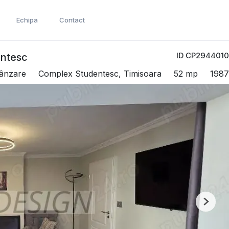
Echipa
Contact
ID CP2944010
entesc
vânzare
Complex Studentesc, Timisoara
52 mp
1987
Next