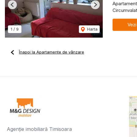
Apartament
Previous
Next
Circumvalat
Vezi
1
/
9
Harta
Înapoi la Apartamente de vânzare
Agenție imobiliară Timisoara