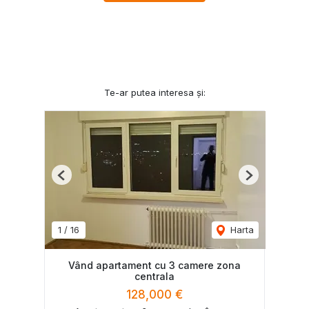
Te-ar putea interesa și:
Previous
Next
1
/
16
Harta
Vând apartament cu 3 camere zona
centrala
128,000 €