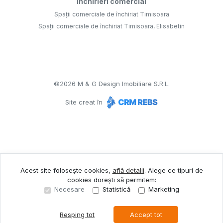
Închirieri comercial
Spații comerciale de închiriat Timisoara
Spații comerciale de închiriat Timisoara, Elisabetin
©
2026
M & G Design Imobiliare S.R.L.
Site creat în
Acest site folosește cookies,
află detalii
.
Alege ce tipuri de
cookies dorești să permitem:
Necesare
Statistică
Marketing
Resping tot
Accept tot
Sună acum
Solicită vizionare