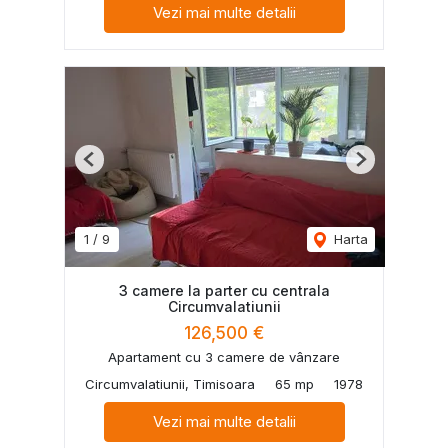
Vezi mai multe detalii
Previous
Next
1
/
9
Harta
3 camere la parter cu centrala
Circumvalatiunii
126,500 €
Apartament cu 3 camere de vânzare
Circumvalatiunii, Timisoara
65 mp
1978
Vezi mai multe detalii