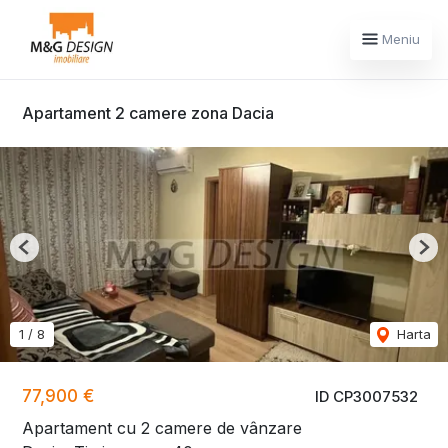
Meniu
Apartament 2 camere zona Dacia
Previous
Nex
1
/
8
Harta
77,900 €
ID CP3007532
Apartament cu 2 camere de vânzare