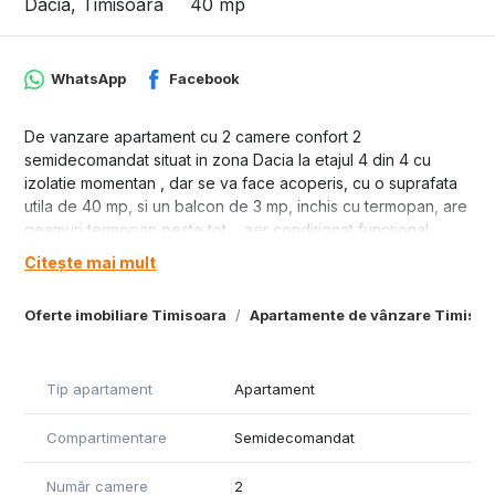
Dacia, Timisoara
40 mp
WhatsApp
Facebook
De vanzare apartament cu 2 camere confort 2
semidecomandat situat in zona Dacia la etajul 4 din 4 cu
izolatie momentan , dar se va face acoperis, cu o suprafata
utila de 40 mp, si un balcon de 3 mp, inchis cu termopan, are
geamuri termopan peste tot, , aer condiționat funcțional,
gresie si faianta, parchet laminat, incalzire de la oras, se
Citește mai mult
vinde mobilat si utilat la pretul de 77900 euro.
Oferte imobiliare Timisoara
Apartamente de vânzare Timisoa
Tip apartament
Apartament
Compartimentare
Semidecomandat
Număr camere
2