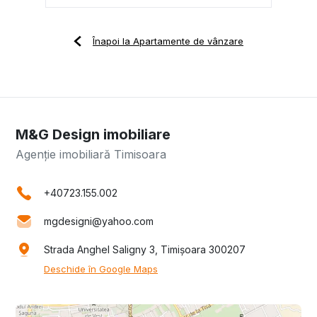
Înapoi la Apartamente de vânzare
M&G Design imobiliare
Agenție imobiliară Timisoara
+40723.155.002
mgdesigni@yahoo.com
Strada Anghel Saligny 3, Timișoara 300207
Deschide în Google Maps