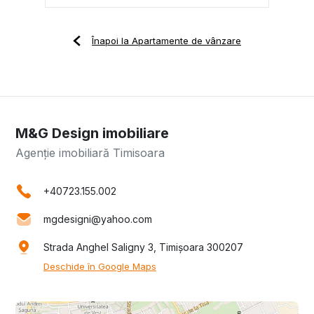
Înapoi la Apartamente de vânzare
M&G Design imobiliare
Agenție imobiliară Timisoara
+40723.155.002
mgdesigni@yahoo.com
Strada Anghel Saligny 3, Timișoara 300207
Deschide în Google Maps