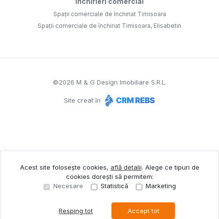
Închirieri comercial
Spații comerciale de închiriat Timisoara
Spații comerciale de închiriat Timisoara, Elisabetin
©
2026
M & G Design Imobiliare S.R.L.
Site creat în
Acest site folosește cookies,
află detalii
.
Alege ce tipuri de
cookies dorești să permitem:
Necesare
Statistică
Marketing
Resping tot
Accept tot
Sună acum
Solicită vizionare