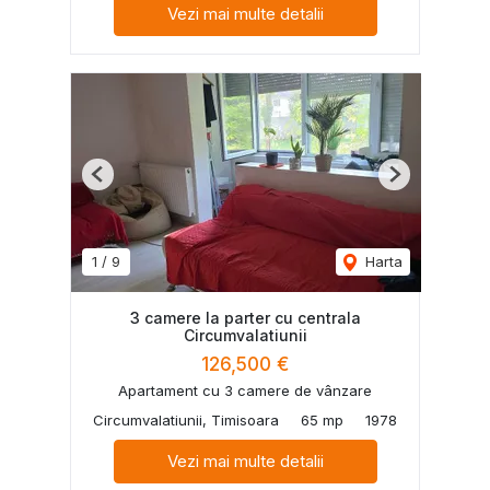
Vezi mai multe detalii
Previous
Next
1
/
9
Harta
3 camere la parter cu centrala
Circumvalatiunii
126,500 €
Apartament cu 3 camere de vânzare
Circumvalatiunii, Timisoara
65 mp
1978
Vezi mai multe detalii