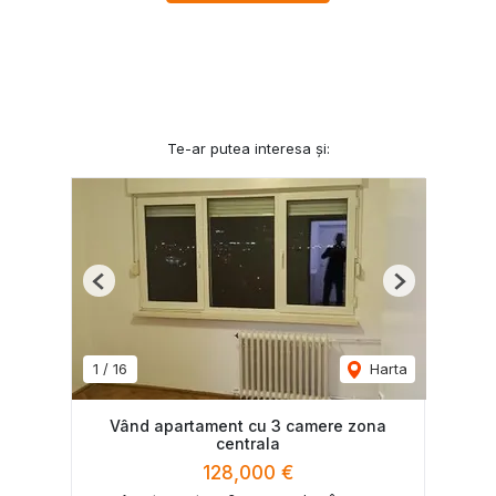
Te-ar putea interesa și:
Previous
Next
1
/
16
Harta
Vând apartament cu 3 camere zona
centrala
128,000 €