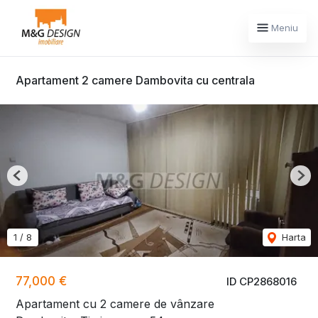
Meniu
Apartament 2 camere Dambovita cu centrala
Previous
Nex
1
/
8
Harta
77,000 €
ID CP2868016
Apartament cu 2 camere de vânzare