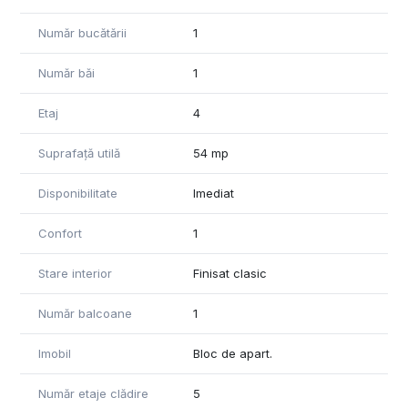
Număr bucătării
1
Număr băi
1
Etaj
4
Suprafață utilă
54 mp
Disponibilitate
Imediat
Confort
1
Stare interior
Finisat clasic
Număr balcoane
1
Imobil
Bloc de apart.
Număr etaje clădire
5