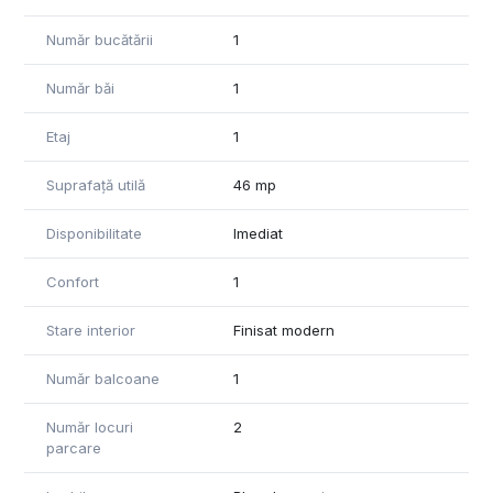
Număr bucătării
1
Număr băi
1
Etaj
1
Suprafață utilă
46 mp
Disponibilitate
Imediat
Confort
1
Stare interior
Finisat modern
Număr balcoane
1
Număr locuri
2
parcare