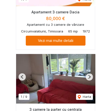
Apartament 3 camere Dacia
80,000 €
Apartament cu 3 camere de vânzare
Circumvalatiunii, Timisoara
65 mp
1972
Vezi mai multe detalii
Previous
Next
1
/
9
Harta
3 camere la parter cu centrala