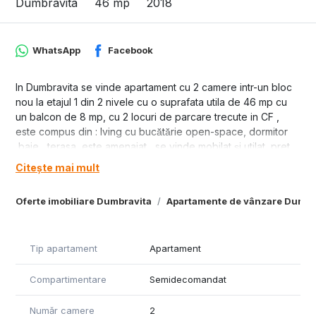
Dumbravita
46 mp
2018
WhatsApp
Facebook
In Dumbravita se vinde apartament cu 2 camere intr-un bloc
nou la etajul 1 din 2 nivele cu o suprafata utila de 46 mp cu
un balcon de 8 mp, cu 2 locuri de parcare trecute in CF ,
este compus din : lving cu bucătărie open-space, dormitor
,baie , terasa, este amenajat , se vinde mobilat și utilat, pret
118000 euro.
Citește mai mult
Oferte imobiliare Dumbravita
Apartamente de vânzare Dumbr
Tip apartament
Apartament
Compartimentare
Semidecomandat
Număr camere
2