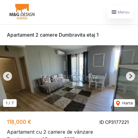
Meniu
Apartament 2 camere Dumbravita etaj 1
Previous
Nex
1
/
7
Harta
118,000 €
ID CP3177221
Apartament cu 2 camere de vânzare