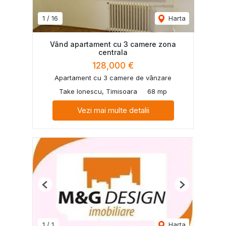
1
/
16
Harta
Vând apartament cu 3 camere zona
centrala
128,000 €
Apartament cu 3 camere de vânzare
Take Ionescu, Timisoara
68 mp
Vezi mai multe detalii
Previous
Next
1
/
1
Harta