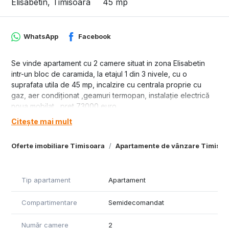
Elisabetin, Timisoara
45 mp
WhatsApp
Facebook
Se vinde apartament cu 2 camere situat in zona Elisabetin
intr-un bloc de caramida, la etajul 1 din 3 nivele, cu o
suprafata utila de 45 mp, incalzire cu centrala proprie cu
gaz, aer condiționat ,geamuri termopan, instalație electrică
noua mobilat , pret 73000 euro.
Citește mai mult
Oferte imobiliare Timisoara
Apartamente de vânzare Timisoa
Tip apartament
Apartament
Compartimentare
Semidecomandat
Număr camere
2