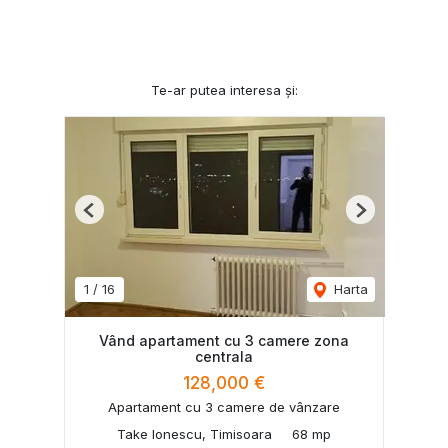
Te-ar putea interesa și:
Previous
Next
1
/
16
Harta
Vând apartament cu 3 camere zona
centrala
128,000 €
Apartament cu 3 camere de vânzare
Take Ionescu, Timisoara
68 mp