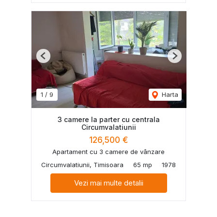
Previous
Next
1
/
9
Harta
3 camere la parter cu centrala
Circumvalatiunii
126,500 €
Apartament cu 3 camere de vânzare
Circumvalatiunii, Timisoara
65 mp
1978
Vezi mai multe detalii