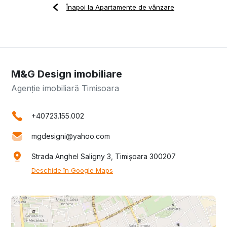
Înapoi la Apartamente de vânzare
M&G Design imobiliare
Agenție imobiliară Timisoara
+40723.155.002
mgdesigni@yahoo.com
Strada Anghel Saligny 3, Timișoara 300207
Deschide în Google Maps