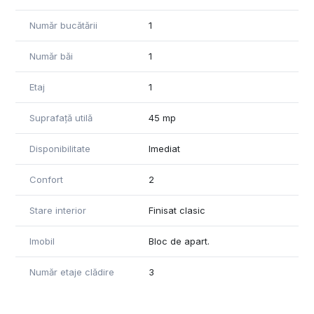
Număr bucătării
1
Număr băi
1
Etaj
1
Suprafață utilă
45 mp
Disponibilitate
Imediat
Confort
2
Stare interior
Finisat clasic
Imobil
Bloc de apart.
Număr etaje clădire
3