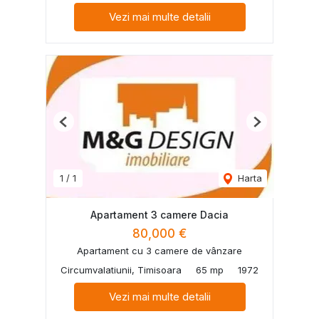
Vezi mai multe detalii
Previous
Next
1
/
1
Harta
Apartament 3 camere Dacia
80,000 €
Apartament cu 3 camere de vânzare
Circumvalatiunii, Timisoara
65 mp
1972
Vezi mai multe detalii