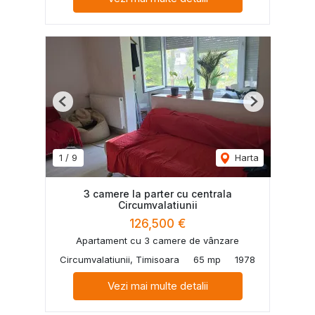
Previous
Next
1
/
9
Harta
3 camere la parter cu centrala
Circumvalatiunii
126,500 €
Apartament cu 3 camere de vânzare
Circumvalatiunii, Timisoara
65 mp
1978
Vezi mai multe detalii