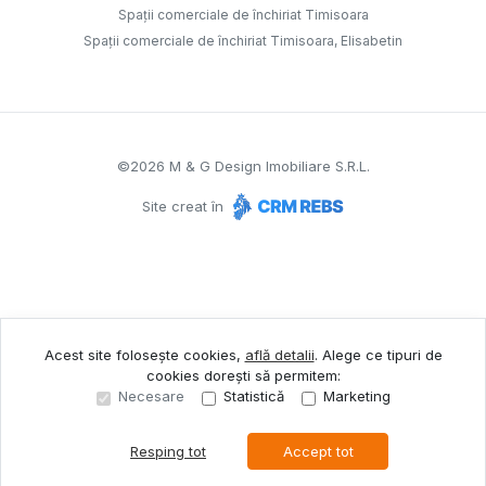
Spații comerciale de închiriat Timisoara
Spații comerciale de închiriat Timisoara, Elisabetin
©
2026
M & G Design Imobiliare S.R.L.
Site creat în
Acest site folosește cookies,
află detalii
.
Alege ce tipuri de
cookies dorești să permitem:
Necesare
Statistică
Marketing
Resping tot
Accept tot
Sună acum
Solicită vizionare