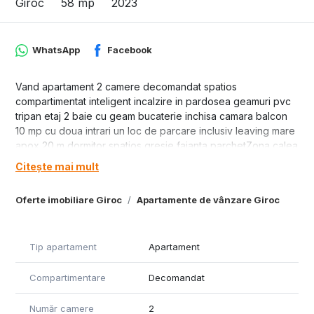
Giroc
58 mp
2023
WhatsApp
Facebook
Vand apartament 2 camere decomandat spatios
compartimentat inteligent incalzire in pardosea geamuri pvc
tripan etaj 2 baie cu geam bucaterie inchisa camara balcon
10 mp cu doua intrari un loc de parcare inclusiv leaving mare
apox 20 m dormitor spatios gresie faianta parchetZona calea
urseni intrare Rudicica 250 m de la drum principal Calea
Citește mai mult
Urseni 60000 euro.
Oferte imobiliare Giroc
Apartamente de vânzare Giroc
Tip apartament
Apartament
Compartimentare
Decomandat
Număr camere
2