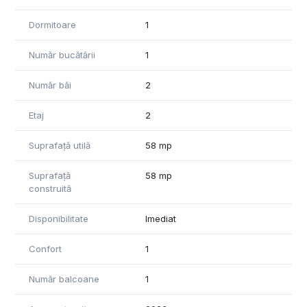
Dormitoare
1
Număr bucătării
1
Număr băi
2
Etaj
2
Suprafață utilă
58 mp
Suprafață
58 mp
construită
Disponibilitate
Imediat
Confort
1
Număr balcoane
1