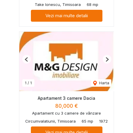
Take Ionescu, Timisoara
68 mp
Vezi mai multe detalii
Previous
Next
1
/
1
Harta
Apartament 3 camere Dacia
80,000 €
Apartament cu 3 camere de vânzare
Circumvalatiunii, Timisoara
65 mp
1972
Vezi mai multe detalii