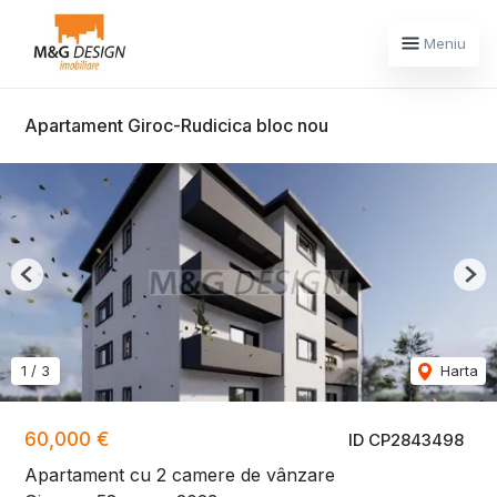
Meniu
Apartament Giroc-Rudicica bloc nou
Previous
Nex
1
/
3
Harta
60,000 €
ID CP2843498
Apartament cu 2 camere de vânzare