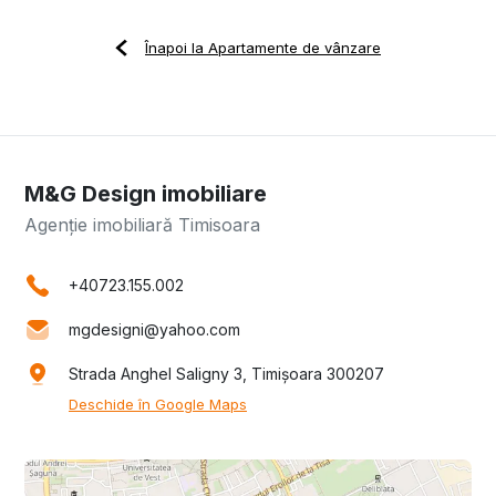
Înapoi la Apartamente de vânzare
M&G Design imobiliare
Agenție imobiliară Timisoara
+40723.155.002
mgdesigni@yahoo.com
Strada Anghel Saligny 3, Timișoara 300207
Deschide în Google Maps