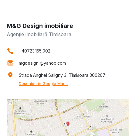
M&G Design imobiliare
Agenție imobiliară Timisoara
+40723.155.002
mgdesigni@yahoo.com
Strada Anghel Saligny 3, Timișoara 300207
Deschide în Google Maps