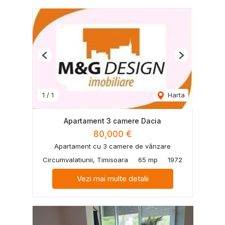
Previous
Next
1
/
1
Harta
Apartament 3 camere Dacia
80,000 €
Apartament cu 3 camere de vânzare
Circumvalatiunii, Timisoara
65 mp
1972
Vezi mai multe detalii