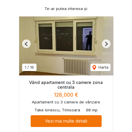
Te-ar putea interesa și:
Previous
Next
1
/
16
Harta
Vând apartament cu 3 camere zona
centrala
128,000 €
Apartament cu 3 camere de vânzare
Take Ionescu, Timisoara
68 mp
Vezi mai multe detalii