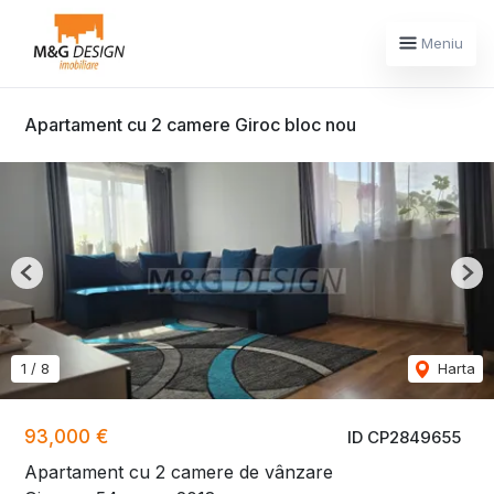
Meniu
Apartament cu 2 camere Giroc bloc nou
Previous
Nex
1
/
8
Harta
93,000 €
ID CP2849655
Apartament cu 2 camere de vânzare