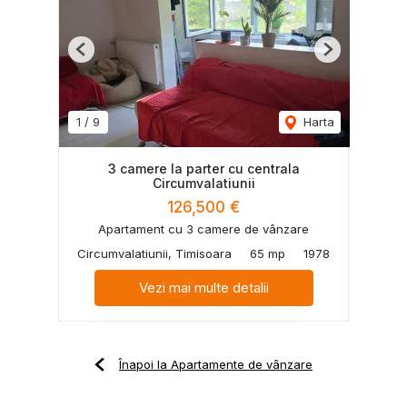
Previous
Next
1
/
9
Harta
3 camere la parter cu centrala
Circumvalatiunii
126,500 €
Apartament cu 3 camere de vânzare
Circumvalatiunii, Timisoara
65 mp
1978
Vezi mai multe detalii
Înapoi la Apartamente de vânzare