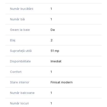
Număr bucătării
1
Număr băi
1
Geam la baie
Da
Etaj
2
Suprafață utilă
51 mp
Disponibilitate
Imediat
Confort
1
Stare interior
Finisat modern
Număr balcoane
1
Număr locuri
1