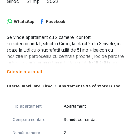
Giroc
51 mp
2022
WhatsApp
Facebook
Se vinde apartament cu 2 camere, confort 1
semidecomandat, situat în Giroc, la etajul 2 din 3 nivele, în
spate la Lidl cu o suprafață utilă de 51 mp + balcon cu
incălzire în pardoseală cu centrala proprie , loc de parcare
inclus , e vinde complet mobilat la pretul de 110000 euro.
Citește mai mult
Oferte imobiliare Giroc
Apartamente de vânzare Giroc
Tip apartament
Apartament
Compartimentare
Semidecomandat
Număr camere
2