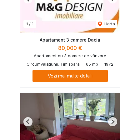
Previous
Next
1
/
1
Harta
Apartament 3 camere Dacia
80,000 €
Apartament cu 3 camere de vânzare
Circumvalatiunii, Timisoara
65 mp
1972
Vezi mai multe detalii
Previous
Next