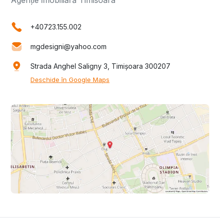
+40723.155.002
mgdesigni@yahoo.com
Strada Anghel Saligny 3, Timișoara 300207
Deschide în Google Maps