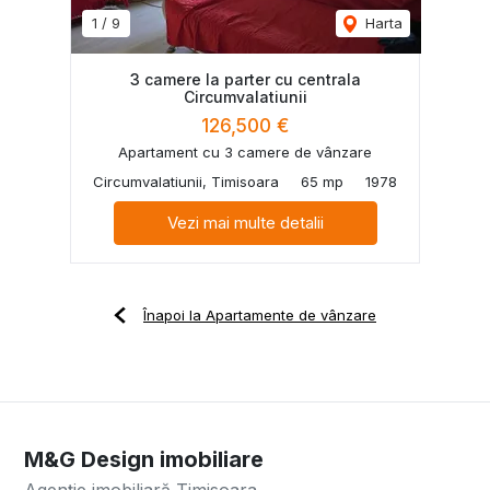
1
/
9
Harta
3 camere la parter cu centrala
Circumvalatiunii
126,500 €
Apartament cu 3 camere de vânzare
Circumvalatiunii, Timisoara
65 mp
1978
Vezi mai multe detalii
Înapoi la Apartamente de vânzare
M&G Design imobiliare
Agenție imobiliară Timisoara