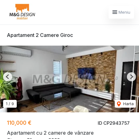
Meniu
Apartament 2 Camere Giroc
Previous
Nex
1
/
9
Harta
110,000 €
ID CP2943757
Apartament cu 2 camere de vânzare