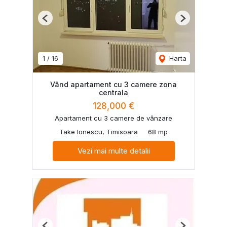
Previous
Next
1
/
16
Harta
Vând apartament cu 3 camere zona
centrala
128,000 €
Apartament cu 3 camere de vânzare
Take Ionescu, Timisoara
68 mp
Vezi mai multe detalii