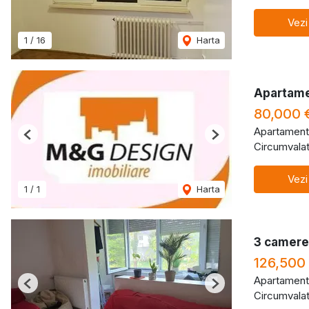
Vezi
1
/
16
Harta
Apartame
80,000 
Apartament
Previous
Next
Circumvalat
Vezi
1
/
1
Harta
3 camere 
126,500
Apartament
Previous
Next
Circumvalat