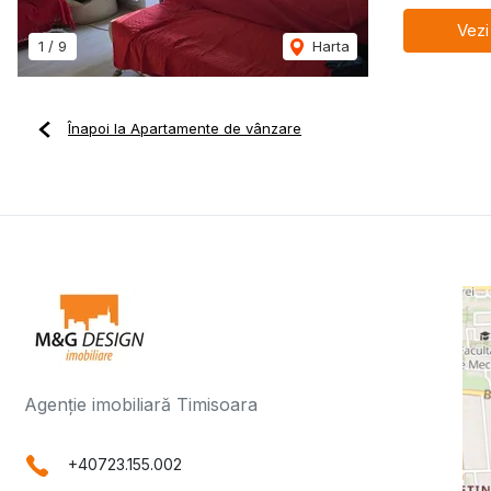
Vezi
1
/
9
Harta
Înapoi la Apartamente de vânzare
Agenție imobiliară Timisoara
+40723.155.002