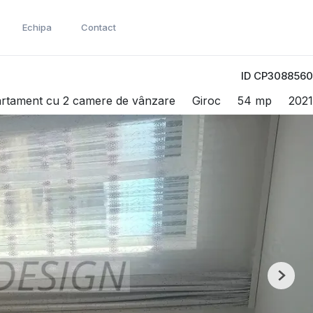
Echipa
Contact
ID CP3088560
n
rtament cu 2 camere de vânzare
Giroc
54 mp
2021
Next