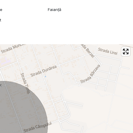
ie
Faianță
t