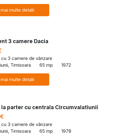
 mai multe detalii
nt 3 camere Dacia
€
 cu 3 camere de vânzare
iunii, Timisoara
65 mp
1972
 mai multe detalii
la parter cu centrala Circumvalatiunii
 €
 cu 3 camere de vânzare
iunii, Timisoara
65 mp
1978