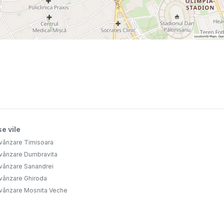
e vile
 vânzare Timisoara
 vânzare Dumbravita
 vânzare Sanandrei
 vânzare Ghiroda
 vânzare Mosnita Veche