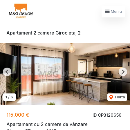
Meniu
Apartament 2 camere Giroc etaj 2
Previous
Nex
1
/
6
Harta
115,000 €
ID CP3120656
Apartament cu 2 camere de vânzare