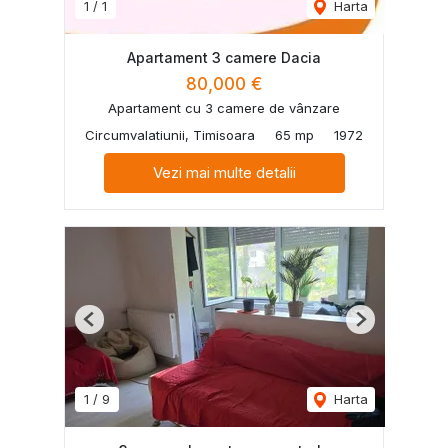
1
/
1
Harta
Apartament 3 camere Dacia
80,000 €
Apartament cu 3 camere de vânzare
Circumvalatiunii, Timisoara
65 mp
1972
Vezi mai multe detalii
Previous
Next
1
/
9
Harta