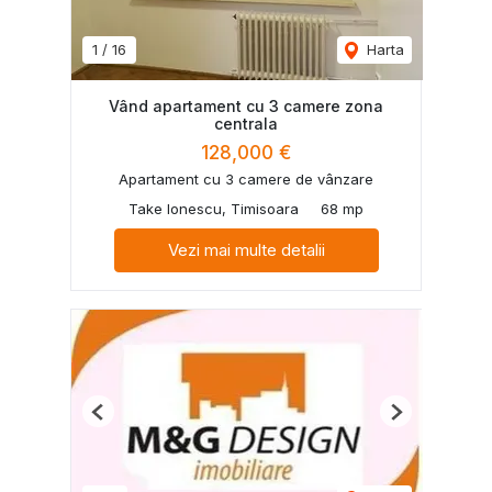
1
/
16
Harta
Vând apartament cu 3 camere zona
centrala
128,000 €
Apartament cu 3 camere de vânzare
Take Ionescu, Timisoara
68 mp
Vezi mai multe detalii
Previous
Next