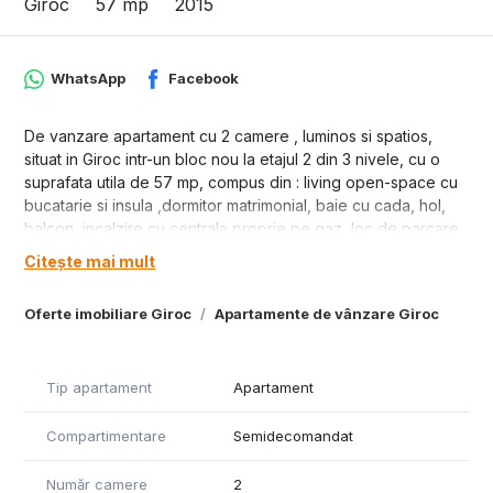
Giroc
57 mp
2015
WhatsApp
Facebook
De vanzare apartament cu 2 camere , luminos si spatios,
situat in Giroc intr-un bloc nou la etajul 2 din 3 nivele, cu o
suprafata utila de 57 mp, compus din : living open-space cu
bucatarie si insula ,dormitor matrimonial, baie cu cada, hol,
balcon ,incalzire cu centrala proprie pe gaz, loc de parcare
inclus, birou ( zona de lucru amenajata) pret 115000 euro.
Citește mai mult
Oferte imobiliare Giroc
Apartamente de vânzare Giroc
Tip apartament
Apartament
Compartimentare
Semidecomandat
Număr camere
2