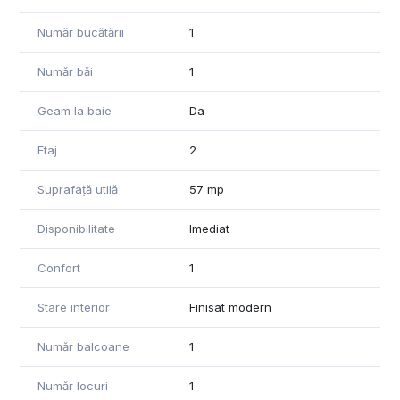
Număr bucătării
1
Număr băi
1
Geam la baie
Da
Etaj
2
Suprafață utilă
57 mp
Disponibilitate
Imediat
Confort
1
Stare interior
Finisat modern
Număr balcoane
1
Număr locuri
1