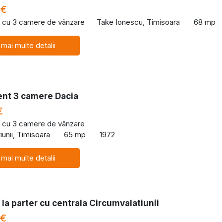
 €
 cu 3 camere de vânzare
Take Ionescu, Timisoara
68 mp
 mai multe detalii
nt 3 camere Dacia
€
 cu 3 camere de vânzare
iunii, Timisoara
65 mp
1972
 mai multe detalii
la parter cu centrala Circumvalatiunii
 €