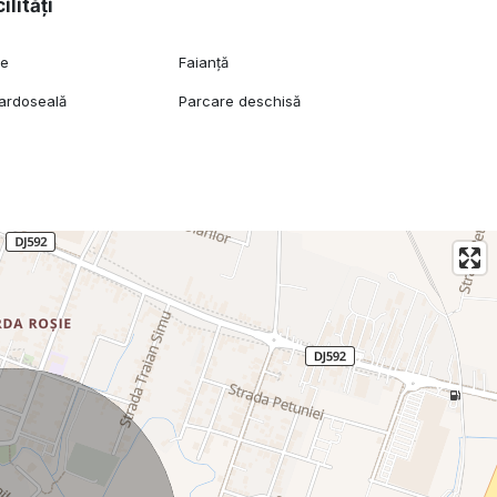
ilități
ie
Faianță
pardoseală
Parcare deschisă