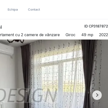
Echipa
Contact
ID CP3187872
i
rtament cu 2 camere de vânzare
Giroc
49 mp
2022
Next