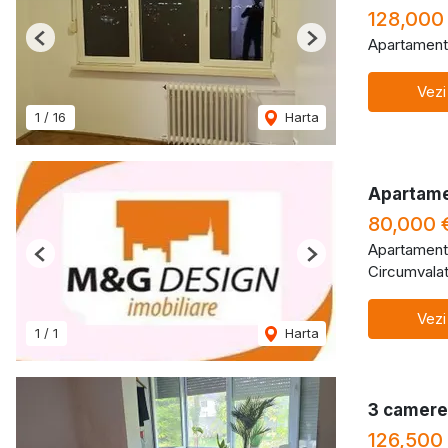
128,000
Apartament
Previous
Next
Vezi
1
/
16
Harta
Apartame
80,000 
Apartament
Previous
Next
Circumvalat
Vezi
1
/
1
Harta
3 camere 
126,500