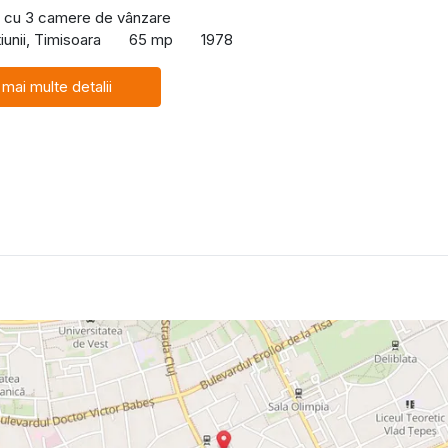
 cu 3 camere de vânzare
iunii, Timisoara
65 mp
1978
 mai multe detalii