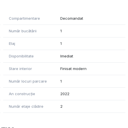
Compartimentare
Decomandat
Număr bucătării
1
Etaj
1
Disponibilitate
Imediat
Stare interior
Finisat modern
Număr locuri parcare
1
An construcție
2022
Număr etaje clădire
2