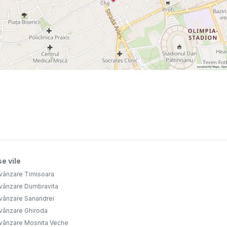
e vile
 vânzare Timisoara
 vânzare Dumbravita
 vânzare Sanandrei
 vânzare Ghiroda
 vânzare Mosnita Veche