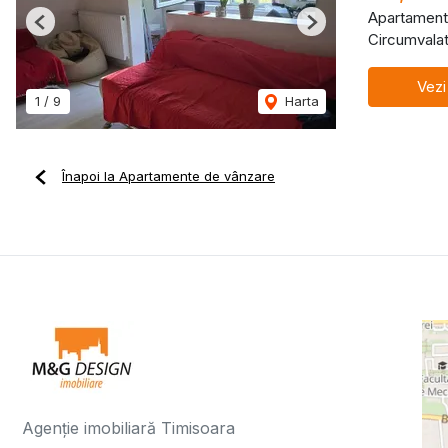
Apartament
Previous
Next
Circumvalat
Vezi
1
/
9
Harta
Înapoi la Apartamente de vânzare
Agenție imobiliară Timisoara