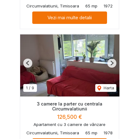
Circumvalatiunii, Timisoara
65 mp
1972
Vezi mai multe detalii
Previous
Next
1
/
9
Harta
3 camere la parter cu centrala
Circumvalatiunii
126,500 €
Apartament cu 3 camere de vânzare
Circumvalatiunii, Timisoara
65 mp
1978