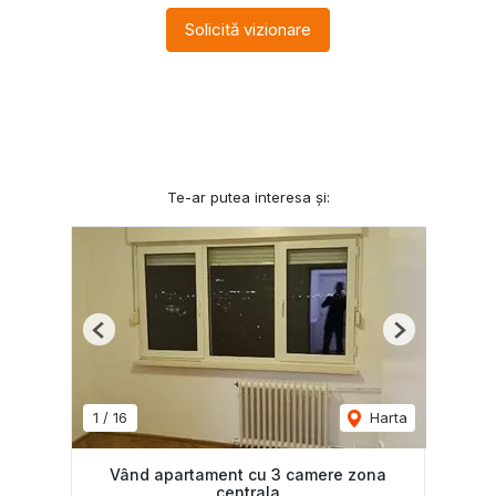
Solicită vizionare
Te-ar putea interesa și:
Previous
Next
1
/
16
Harta
Vând apartament cu 3 camere zona
centrala