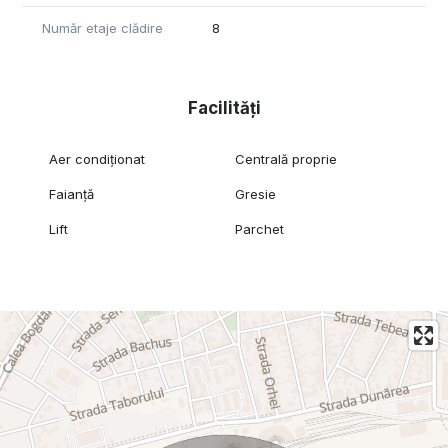
Număr etaje clădire
8
Facilități
Aer condiționat
Centrală proprie
Faianță
Gresie
Lift
Parchet