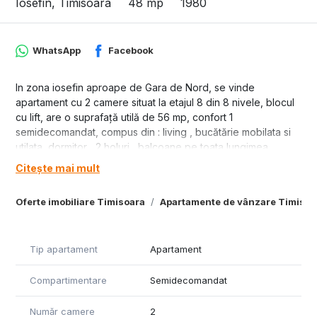
Iosefin, Timisoara
48 mp
1980
WhatsApp
Facebook
In zona iosefin aproape de Gara de Nord, se vinde
apartament cu 2 camere situat la etajul 8 din 8 nivele, blocul
cu lift, are o suprafață utilă de 56 mp, confort 1
semidecomandat, compus din : living , bucătărie mobilata si
utilata, dormitor , 2 holuri , balcoane pe toata lungimea
apartamentului(9mp) , baie cu vana , incalzire cu centrala
Citește mai mult
proprie pe gaz, aer conditionat , geamuri termopan inclusiv
la balcoane si usiinterioare noi, se vinde cu electrocasnice
Oferte imobiliare Timisoara
Apartamente de vânzare Timisoa
incluse: masina de spalat rufe, uscator de rufe, masina de
spalat vase, combina frigorifica, plita pe gaz, cuptor electric,
pret 96000 euro.
Tip apartament
Apartament
Compartimentare
Semidecomandat
Număr camere
2