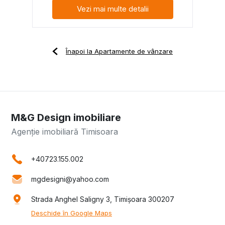
Vezi mai multe detalii
Înapoi la Apartamente de vânzare
M&G Design imobiliare
Agenție imobiliară Timisoara
+40723.155.002
mgdesigni@yahoo.com
Strada Anghel Saligny 3, Timișoara 300207
Deschide în Google Maps