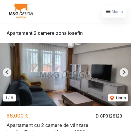
Meniu
Apartament 2 camere zona iosefin
Previous
Nex
1
/
8
Harta
96,000 €
ID CP3128123
Apartament cu 2 camere de vânzare