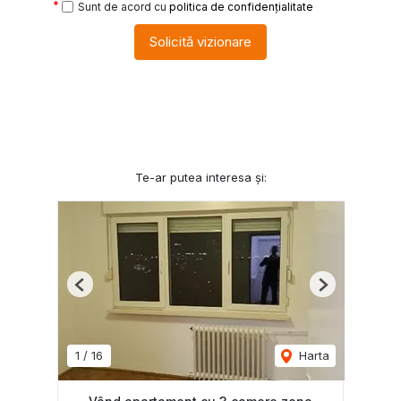
Sunt de acord cu
politica de confidențialitate
Solicită vizionare
Te-ar putea interesa și:
Previous
Next
1
/
16
Harta