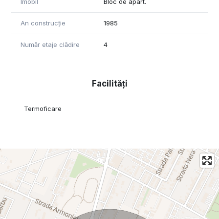
Imobil
Bloc de apart.
An construcție
1985
Număr etaje clădire
4
Facilități
Termoficare