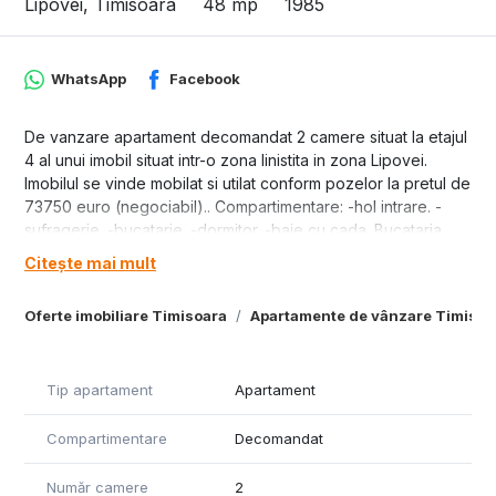
Lipovei, Timisoara
48 mp
1985
WhatsApp
Facebook
De vanzare apartament decomandat 2 camere situat la etajul
4 al unui imobil situat intr-o zona linistita in zona Lipovei.
Imobilul se vinde mobilat si utilat conform pozelor la pretul de
73750 euro (negociabil).. Compartimentare: -hol intrare. -
sufragerie. -bucatarie. -dormitor. -baie cu cada. Bucataria
este mutata in balcon iar din bucatarie s-a facut a treia
Citește mai mult
camera.
Oferte imobiliare Timisoara
Apartamente de vânzare Timisoa
Tip apartament
Apartament
Compartimentare
Decomandat
Număr camere
2