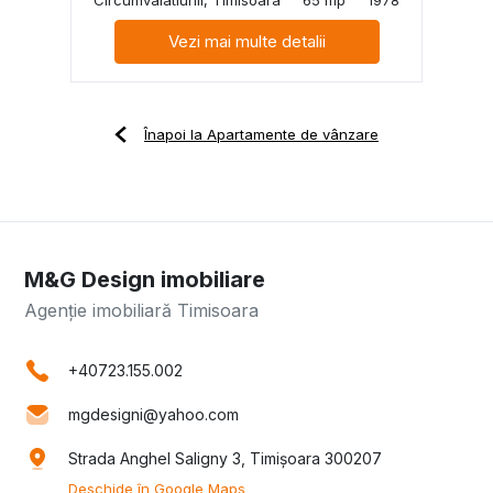
Vezi mai multe detalii
Înapoi la Apartamente de vânzare
M&G Design imobiliare
Agenție imobiliară Timisoara
+40723.155.002
mgdesigni@yahoo.com
Strada Anghel Saligny 3, Timișoara 300207
Deschide în Google Maps