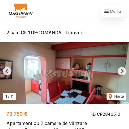
Meniu
2 cam CF 1 DECOMANDAT Lipovei
Previous
Nex
1
/
11
Harta
73,750 €
ID CP2846510
Apartament cu 2 camere de vânzare