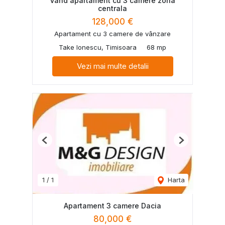
Vând apartament cu 3 camere zona
centrala
128,000 €
Apartament cu 3 camere de vânzare
Take Ionescu, Timisoara
68 mp
Vezi mai multe detalii
Previous
Next
1
/
1
Harta
Apartament 3 camere Dacia
80,000 €