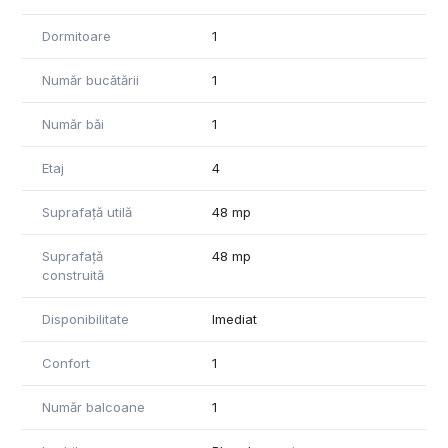
Dormitoare
1
Număr bucătării
1
Număr băi
1
Etaj
4
Suprafață utilă
48 mp
Suprafață
48 mp
construită
Disponibilitate
Imediat
Confort
1
Număr balcoane
1