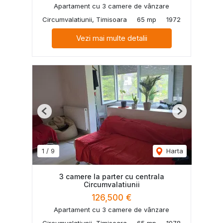
Apartament cu 3 camere de vânzare
Circumvalatiunii, Timisoara
65 mp
1972
Vezi mai multe detalii
Previous
Next
1
/
9
Harta
3 camere la parter cu centrala
Circumvalatiunii
126,500 €
Apartament cu 3 camere de vânzare
Circumvalatiunii, Timisoara
65 mp
1978