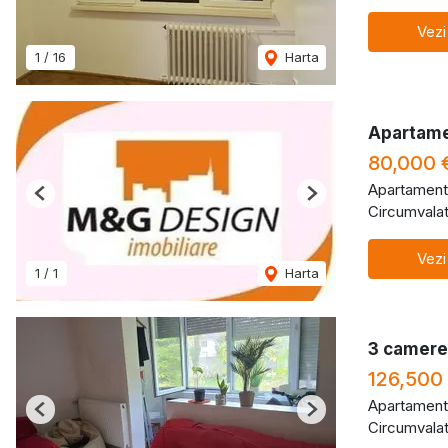
Vezi
1
/
16
Harta
Apartame
80,000 
Apartament
Previous
Next
Circumvalat
Vezi
1
/
1
Harta
3 camere 
126,500
Apartament
Previous
Next
Circumvalat