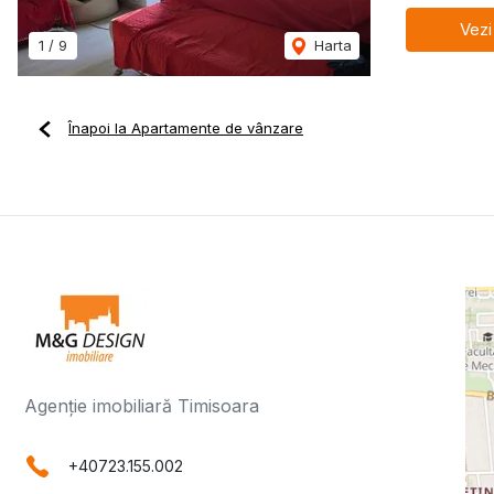
Vezi
1
/
9
Harta
Înapoi la Apartamente de vânzare
Agenție imobiliară Timisoara
+40723.155.002