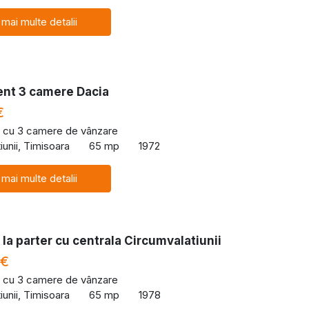
 mai multe detalii
nt 3 camere Dacia
€
 cu 3 camere de vânzare
iunii, Timisoara
65 mp
1972
 mai multe detalii
la parter cu centrala Circumvalatiunii
 €
 cu 3 camere de vânzare
iunii, Timisoara
65 mp
1978