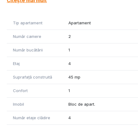
Citește mai mult
Tip apartament
Apartament
Număr camere
2
Număr bucătării
1
Etaj
4
Suprafață construită
45 mp
Confort
1
Imobil
Bloc de apart.
Număr etaje clădire
4