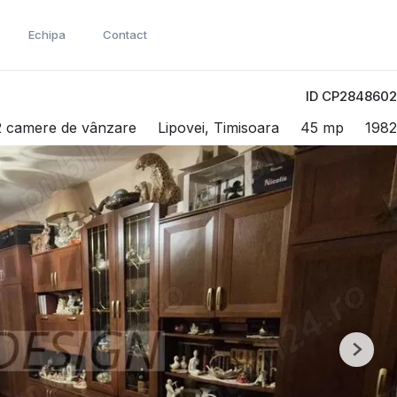
Echipa
Contact
ID CP2848602
2 camere de vânzare
Lipovei, Timisoara
45 mp
1982
Next