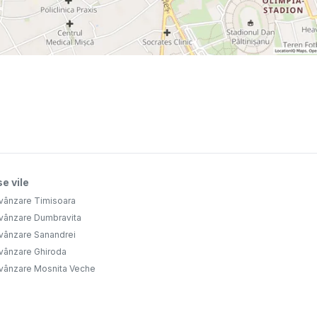
e vile
 vânzare Timisoara
 vânzare Dumbravita
 vânzare Sanandrei
 vânzare Ghiroda
 vânzare Mosnita Veche