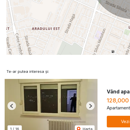
Te-ar putea interesa și:
Vând apa
128,000
Apartament
Previous
Next
Vezi
1
/
16
Harta