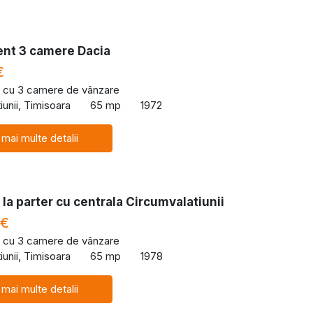
nt 3 camere Dacia
€
 cu 3 camere de vânzare
iunii, Timisoara
65 mp
1972
 mai multe detalii
la parter cu centrala Circumvalatiunii
 €
 cu 3 camere de vânzare
iunii, Timisoara
65 mp
1978
 mai multe detalii