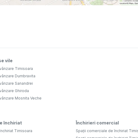
e vile
 vânzare Timisoara
 vânzare Dumbravita
 vânzare Sanandrei
 vânzare Ghiroda
 vânzare Mosnita Veche
e închiriat
Închirieri comercial
închiriat Timisoara
Spații comerciale de închiriat Tim