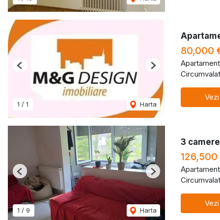
Apartame
80,000 
Apartament
Previous
Next
Circumvalat
Vezi
1
/
1
Harta
3 camere 
126,500
Apartament
Previous
Next
Circumvalat
Vezi
1
/
9
Harta