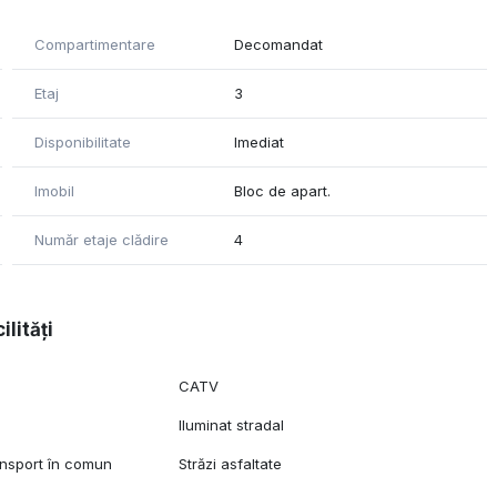
Compartimentare
Decomandat
Etaj
3
Disponibilitate
Imediat
Imobil
Bloc de apart.
Număr etaje clădire
4
ilități
CATV
Iluminat stradal
ansport în comun
Străzi asfaltate