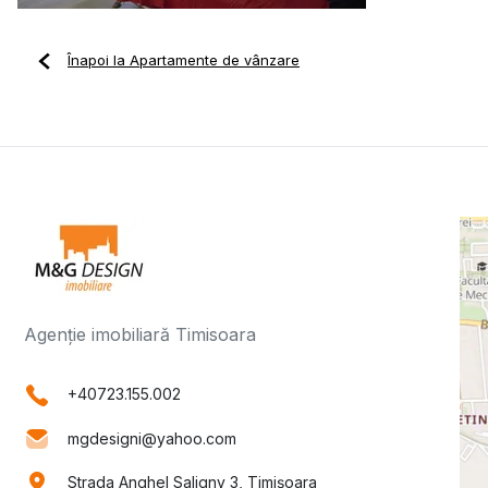
Înapoi la Apartamente de vânzare
Agenție imobiliară Timisoara
+40723.155.002
mgdesigni@yahoo.com
Strada Anghel Saligny 3, Timișoara