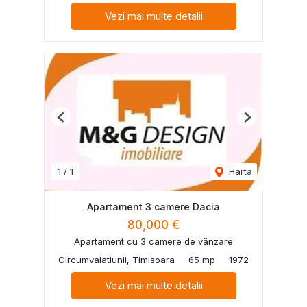
Vezi mai multe detalii
Previous
Next
1
/
1
Harta
Apartament 3 camere Dacia
80,000 €
Apartament cu 3 camere de vânzare
Circumvalatiunii, Timisoara
65 mp
1972
Vezi mai multe detalii