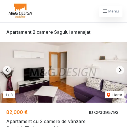
Meniu
Apartament 2 camere Sagului amenajat
Previous
Nex
1
/
8
Harta
82,000 €
ID CP3095793
Apartament cu 2 camere de vânzare