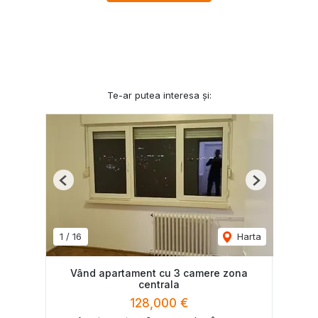
Te-ar putea interesa și:
Previous
Next
1
/
16
Harta
Vând apartament cu 3 camere zona
centrala
128,000 €