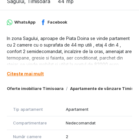
Sagului, Timisoara
44 mp
WhatsApp
Facebook
In zona Sagului, aproape de Piata Doina se vinde partament
cu 2 camere cu o suprafata de 44 mp utili , etaj 4 din 4 ,
confort 2 semidecomandat, incalzire de la oras, amenajat are
termopane, gresie si faianta, aer conditionat, parchet din
stejar, se vinde mobilat si utilat la pretul de 82000 euro
negociabil.
Citește mai mult
Oferte imobiliare Timisoara
Apartamente de vânzare Timisoa
Tip apartament
Apartament
Compartimentare
Nedecomandat
Număr camere
2