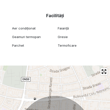
Facilități
Aer condiționat
Faianță
Geamuri termopan
Gresie
Parchet
Termoficare