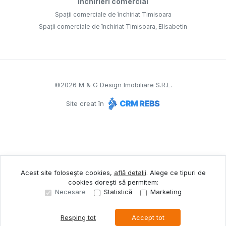
Închirieri comercial
Spații comerciale de închiriat Timisoara
Spații comerciale de închiriat Timisoara, Elisabetin
©
2026
M & G Design Imobiliare S.R.L.
Site creat în
Acest site folosește cookies,
află detalii
.
Alege ce tipuri de
cookies dorești să permitem:
Necesare
Statistică
Marketing
Resping tot
Accept tot
Sună acum
Solicită vizionare