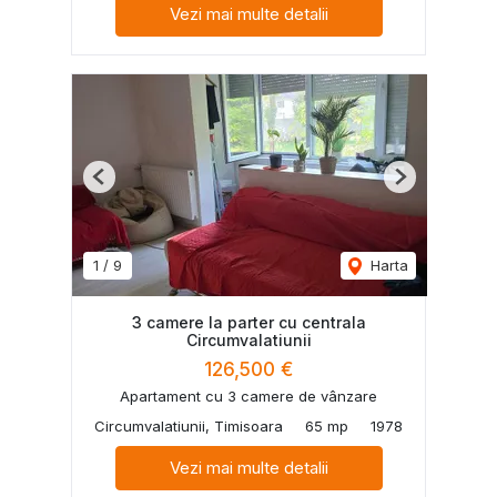
Vezi mai multe detalii
Previous
Next
1
/
9
Harta
3 camere la parter cu centrala
Circumvalatiunii
126,500 €
Apartament cu 3 camere de vânzare
Circumvalatiunii, Timisoara
65 mp
1978
Vezi mai multe detalii