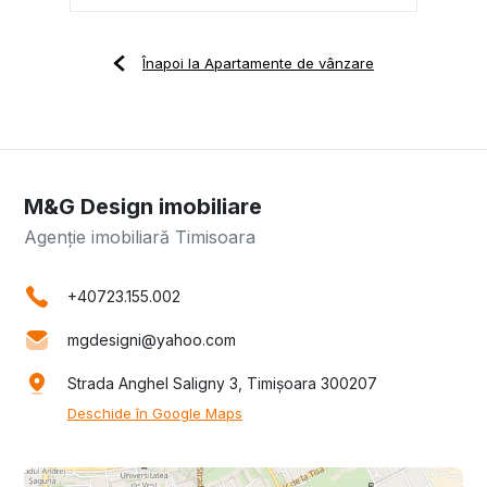
Înapoi la Apartamente de vânzare
M&G Design imobiliare
Agenție imobiliară Timisoara
+40723.155.002
mgdesigni@yahoo.com
Strada Anghel Saligny 3, Timișoara 300207
Deschide în Google Maps