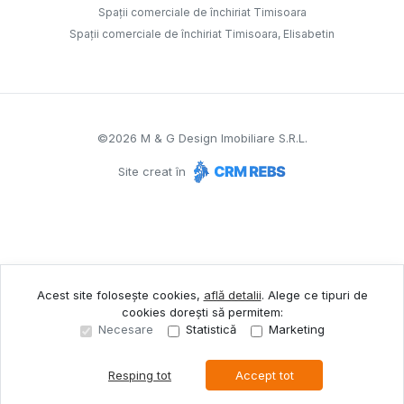
Spații comerciale de închiriat Timisoara
Spații comerciale de închiriat Timisoara, Elisabetin
©
2026
M & G Design Imobiliare S.R.L.
Site creat în
Acest site folosește cookies,
află detalii
.
Alege ce tipuri de
cookies dorești să permitem:
Necesare
Statistică
Marketing
Resping tot
Accept tot
Sună acum
Solicită vizionare