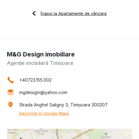
Înapoi la Apartamente de vânzare
M&G Design imobiliare
Agenție imobiliară Timisoara
+40723.155.002
mgdesigni@yahoo.com
Strada Anghel Saligny 3, Timișoara 300207
Deschide în Google Maps