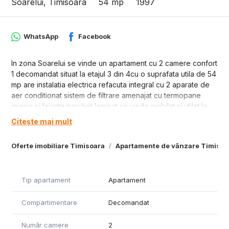
Soarelui, Timisoara
54 mp
1997
WhatsApp
Facebook
In zona Soarelui se vinde un apartament cu 2 camere confort
1 decomandat situat la etajul 3 din 4cu o suprafata utila de 54
mp are instalatia electrica refacuta integral cu 2 aparate de
aer conditionat sistem de filtrare amenajat cu termopane
gresie si faianta parchet laminat se vinde mobilat si utilat la
pretul de 118000 euro.
Citește mai mult
ID 11553
Oferte imobiliare Timisoara
Apartamente de vânzare Timisoa
Tip apartament
Apartament
Compartimentare
Decomandat
Număr camere
2