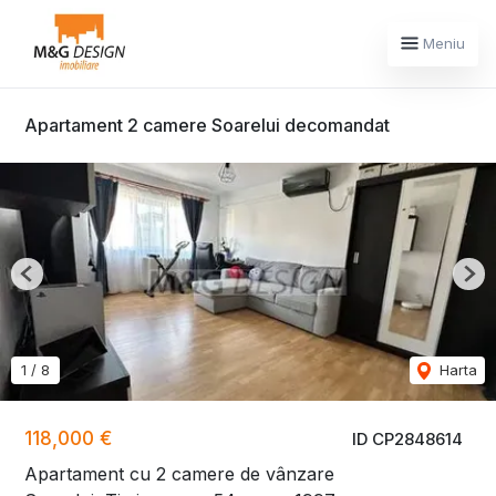
Meniu
Apartament 2 camere Soarelui decomandat
Previous
Nex
1
/
8
Harta
118,000 €
ID CP2848614
Apartament cu 2 camere de vânzare