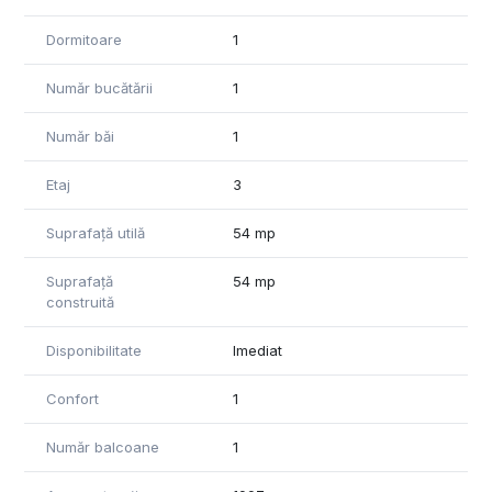
Dormitoare
1
Număr bucătării
1
Număr băi
1
Etaj
3
Suprafață utilă
54 mp
Suprafață
54 mp
construită
Disponibilitate
Imediat
Confort
1
Număr balcoane
1