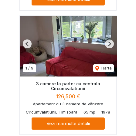
Previous
Next
1
/
9
Harta
3 camere la parter cu centrala
Circumvalatiunii
126,500 €
Apartament cu 3 camere de vânzare
Circumvalatiunii, Timisoara
65 mp
1978
Vezi mai multe detalii