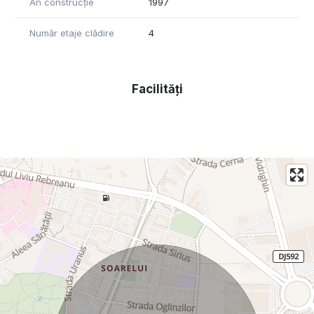
An construcție
1997
Număr etaje clădire
4
Facilități