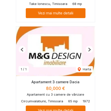
Take Ionescu, Timisoara
68 mp
Vezi mai multe detalii
Previous
Next
1
/
1
Harta
Apartament 3 camere Dacia
80,000 €
Apartament cu 3 camere de vânzare
Circumvalatiunii, Timisoara
65 mp
1972
Vezi mai multe detalii