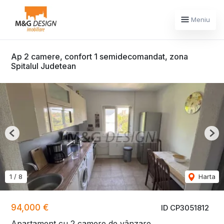
Meniu
Ap 2 camere, confort 1 semidecomandat, zona
Spitalul Judetean
Previous
Nex
1
/
8
Harta
94,000 €
ID CP3051812
Apartament cu 2 camere de vânzare