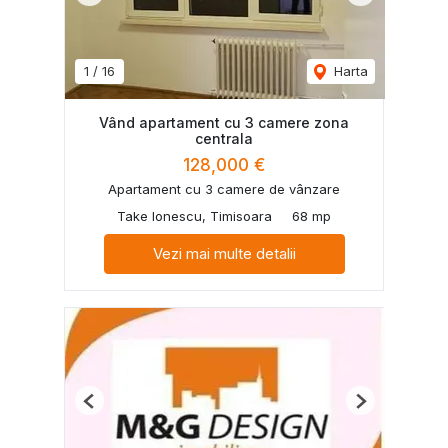
1
/
16
Harta
Vând apartament cu 3 camere zona
centrala
128,000 €
Apartament cu 3 camere de vânzare
Take Ionescu, Timisoara
68 mp
Vezi mai multe detalii
Previous
Next