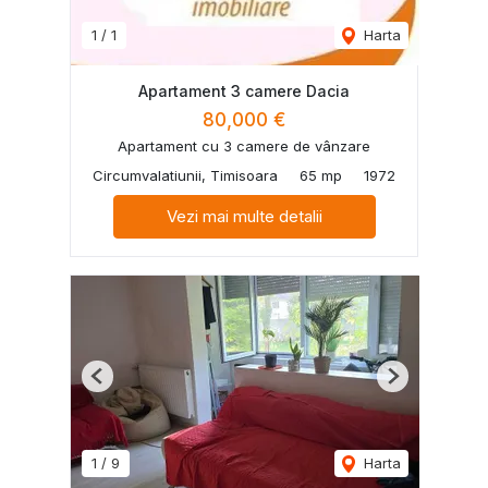
1
/
1
Harta
Apartament 3 camere Dacia
80,000 €
Apartament cu 3 camere de vânzare
Circumvalatiunii, Timisoara
65 mp
1972
Vezi mai multe detalii
Previous
Next
1
/
9
Harta