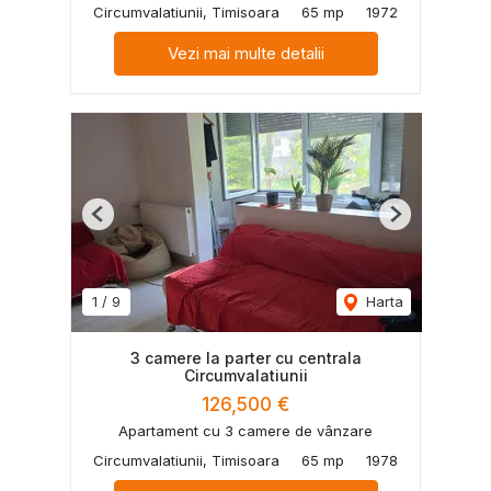
Circumvalatiunii, Timisoara
65 mp
1972
Vezi mai multe detalii
Previous
Next
1
/
9
Harta
3 camere la parter cu centrala
Circumvalatiunii
126,500 €
Apartament cu 3 camere de vânzare
Circumvalatiunii, Timisoara
65 mp
1978