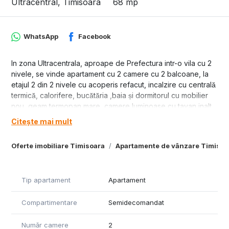
Ultracentral, Timisoara
68 mp
WhatsApp
Facebook
In zona Ultracentrala, aproape de Prefectura intr-o vila cu 2
nivele, se vinde apartament cu 2 camere cu 2 balcoane, la
etajul 2 din 2 nivele cu acoperis refacut, incalzire cu centrală
termică, calorifere, bucătăria ,baia și dormitorul cu mobilier
nou, geam termopan mare, camere luminoase cu tavan inalt,
., toate geamurile sunt dotate cu plasă și rulouri electrice,iar
Citește mai mult
la demisol există o boxă , sunt 4 apartamente pe fiecare etaj,
se poate vinde mobilat , pret 189500 euro.
Oferte imobiliare Timisoara
Apartamente de vânzare Timisoa
Tip apartament
Apartament
Compartimentare
Semidecomandat
Număr camere
2