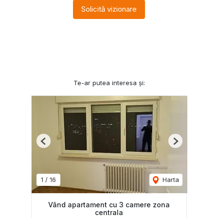
Solicită vizionare
Te-ar putea interesa și:
Previous
Next
1
/
16
Harta
Vând apartament cu 3 camere zona
centrala