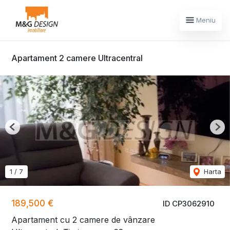
Meniu
Apartament 2 camere Ultracentral
Previous
Nex
1
/
7
Harta
189,500 €
ID CP3062910
Apartament cu 2 camere de vânzare