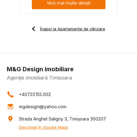
Vezi mai multe detalii
Înapoi la Apartamente de vânzare
M&G Design imobiliare
Agenție imobiliară Timisoara
+40723.155.002
mgdesigni@yahoo.com
Strada Anghel Saligny 3, Timișoara 300207
Deschide în Google Maps