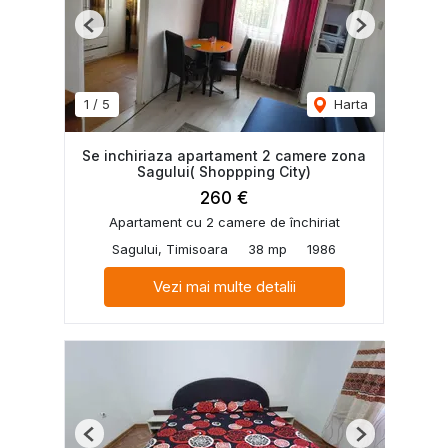
Previous
Next
1
/
5
Harta
Se inchiriaza apartament 2 camere zona
Sagului( Shoppping City)
260 €
Apartament cu 2 camere de închiriat
Sagului, Timisoara
38 mp
1986
Vezi mai multe detalii
Previous
Next