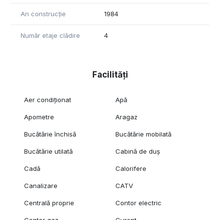
An construcție
1984
Număr etaje clădire
4
Facilități
Aer condiționat
Apă
Apometre
Aragaz
Bucătărie închisă
Bucătărie mobilată
Bucătărie utilată
Cabină de duș
Cadă
Calorifere
Canalizare
CATV
Centrală proprie
Contor electric
Contor gaz
Curent