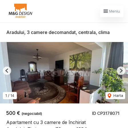
Meniu
Aradului, 3 camere decomandat, centrala, clima
Previous
Nex
1
/
14
Harta
500 €
ID CP3178071
(negociabil)
Apartament cu 3 camere de închiriat