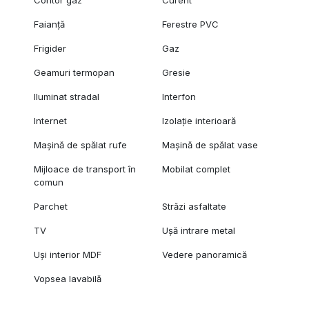
Faianță
Ferestre PVC
Frigider
Gaz
Geamuri termopan
Gresie
Iluminat stradal
Interfon
Internet
Izolație interioară
Mașină de spălat rufe
Mașină de spălat vase
Mijloace de transport în
Mobilat complet
comun
Parchet
Străzi asfaltate
TV
Ușă intrare metal
Uși interior MDF
Vedere panoramică
Vopsea lavabilă