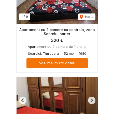
1
/
9
Harta
Apartament cu 2 camere cu centrala, zona
Soarelui parter
320 €
Apartament cu 2 camere de închiriat
Soarelui, Timisoara
52 mp
1980
Vezi mai multe detalii
Previous
Next