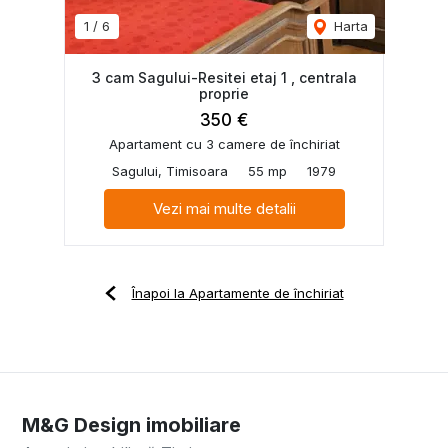
1
/
6
Harta
3 cam Sagului-Resitei etaj 1 , centrala
proprie
350 €
Apartament cu 3 camere de închiriat
Sagului, Timisoara
55 mp
1979
Vezi mai multe detalii
Înapoi la Apartamente de închiriat
M&G Design imobiliare