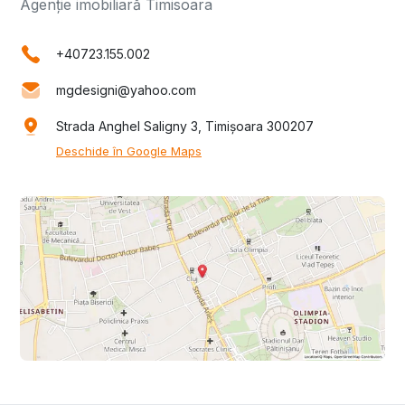
Agenție imobiliară Timisoara
+40723.155.002
mgdesigni@yahoo.com
Strada Anghel Saligny 3, Timișoara 300207
Deschide în Google Maps