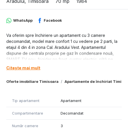
Aradului, Timisoara
70 mp
1984
WhatsApp
Facebook
Va oferim spre închiriere un apartament cu 3 camere
decomandat, model mare confort 1 cu vedere pe 2 parti, la
etajul 4 din 4 in zona Cal. Aradului Vest. Apartamentul
dispune de centrala proprie pe gaz în condensare nouă,
SMART TV nou, frigider no frost, cuptor electric, plită pe
gaz, mașină de spălat rufe, mașină de spălat vase, două
Citește mai mult
aparate de aer condiționat, 2 bai. Mobilat si utilat cu tot
necesarul. Foarte aproape de magazine, P-ta Verde, VOX
Oferte imobiliare Timisoara
Apartamente de închiriat Timiso
Tehnology, Iulius Town, mijloace de transport in comun. Pret
solicitat de proprietar de 500 euro+ garantie. Se percepe
comision. Pentru mai multe informatii si vizionari sunati la:
Tip apartament
Apartament
0728857135
Compartimentare
Decomandat
Număr camere
3