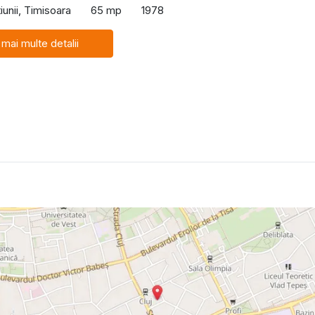
iunii, Timisoara
65 mp
1978
 mai multe detalii