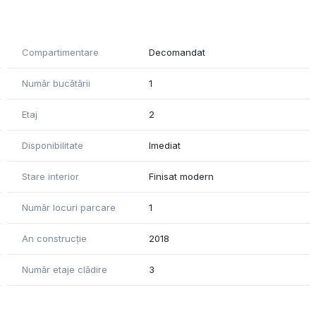
Compartimentare
Decomandat
Număr bucătării
1
Etaj
2
Disponibilitate
Imediat
Stare interior
Finisat modern
Număr locuri parcare
1
An construcție
2018
Număr etaje clădire
3