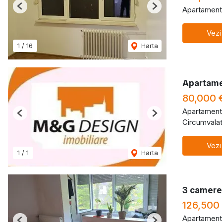
Apartament
Previous
Next
Vezi
1
/
16
Harta
Apartame
80,000 
Apartament
Previous
Next
Circumvalat
Vezi
1
/
1
Harta
3 camere 
126,500
Apartament