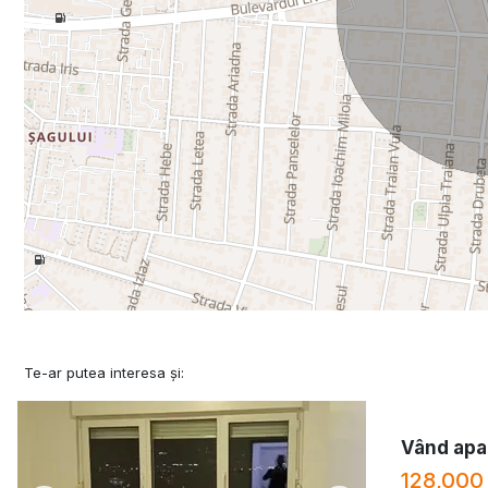
Te-ar putea interesa și:
Vând apa
128,000