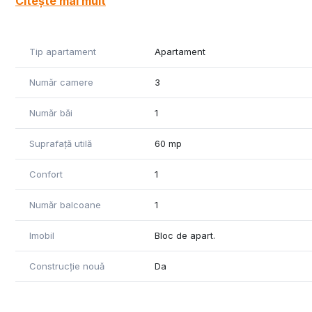
Citește mai mult
Tip apartament
Apartament
Număr camere
3
Număr băi
1
Suprafață utilă
60 mp
Confort
1
Număr balcoane
1
Imobil
Bloc de apart.
Construcție nouă
Da