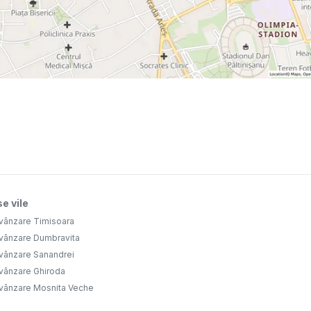
e vile
 vânzare Timisoara
 vânzare Dumbravita
 vânzare Sanandrei
 vânzare Ghiroda
 vânzare Mosnita Veche