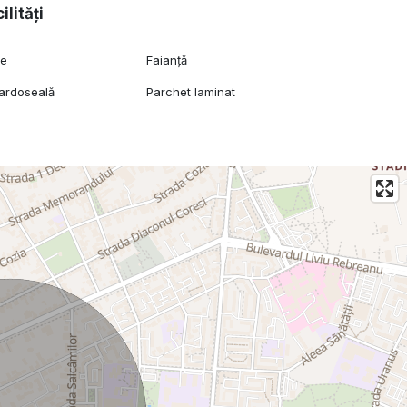
ilități
ie
Faianță
pardoseală
Parchet laminat