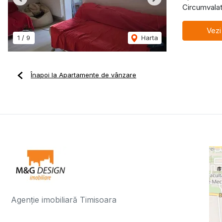
Previous
Next
Circumvalat
Vezi
1
/
9
Harta
Înapoi la Apartamente de vânzare
Agenție imobiliară Timisoara