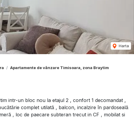
Harta
ra
Apartamente de vânzare Timisoara, zona Braytim
m intr-un bloc nou la etajul 2 , confort 1 decomandat ,
̆tărie complet utilată , balcon, incalzire în pardoseală
ameră , loc de paecare subteran trecut in CF , mobilat si