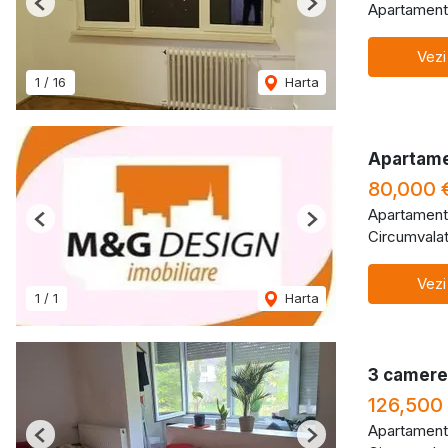
Apartament
Previous
Next
Vezi
1
/
16
Harta
Apartame
80,000 
Apartament
Previous
Next
Circumvalat
Vezi
1
/
1
Harta
3 camere 
126,500
Apartament
Previous
Next