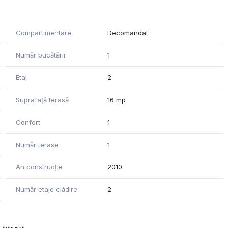
Compartimentare
Decomandat
Număr bucătării
1
Etaj
2
Suprafață terasă
16 mp
Confort
1
Număr terase
1
An construcție
2010
Număr etaje clădire
2