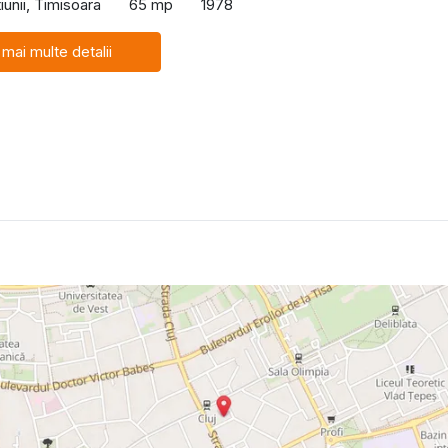
iunii, Timisoara
65 mp
1978
 mai multe detalii