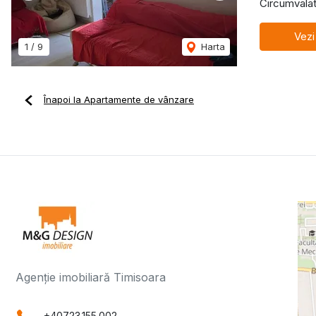
Circumvalat
Vezi
1
/
9
Harta
Înapoi la Apartamente de vânzare
Agenție imobiliară Timisoara
+40723.155.002