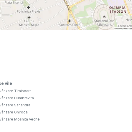
e vile
 vânzare Timisoara
 vânzare Dumbravita
 vânzare Sanandrei
 vânzare Ghiroda
 vânzare Mosnita Veche