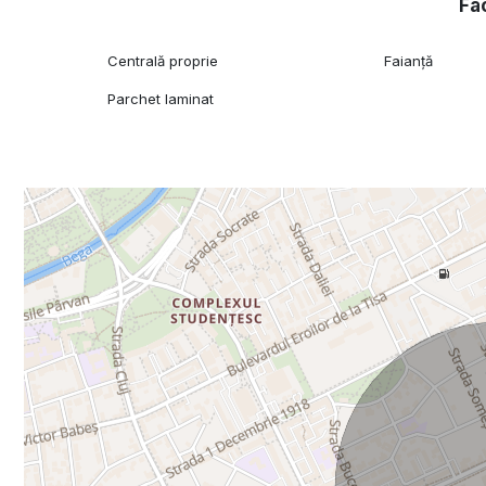
Fac
Centrală proprie
Faianță
Parchet laminat