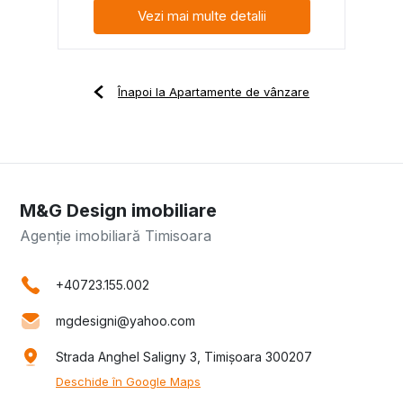
Vezi mai multe detalii
Înapoi la Apartamente de vânzare
M&G Design imobiliare
Agenție imobiliară Timisoara
+40723.155.002
mgdesigni@yahoo.com
Strada Anghel Saligny 3, Timișoara 300207
Deschide în Google Maps