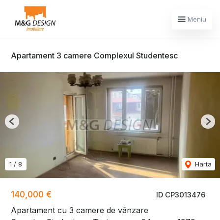
Meniu
Apartament 3 camere Complexul Studentesc
Previous
Nex
1
/
8
Harta
140,000 €
ID CP3013476
Apartament cu 3 camere de vânzare