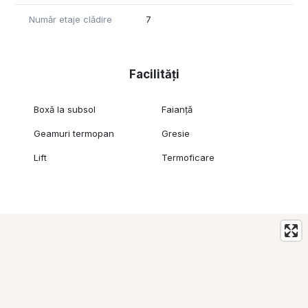
Număr etaje clădire
7
Facilități
Boxă la subsol
Faianță
Geamuri termopan
Gresie
Lift
Termoficare