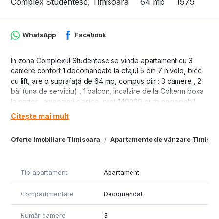
Complex Studentesc, Timisoara
64 mp
1979
WhatsApp
Facebook
In zona Complexul Studentesc se vinde apartament cu 3
camere confort 1 decomandate la etajul 5 din 7 nivele, bloc
cu lift, are o suprafață de 64 mp, compus din : 3 camere , 2
băi (una de serviciu) , 1 balcon, incalzire de la Colterm boxa
la parter , amenajari clasice, pret 140000 euro negociabil.
Citește mai mult
Oferte imobiliare Timisoara
Apartamente de vânzare Timisoa
Tip apartament
Apartament
Compartimentare
Decomandat
Număr camere
3