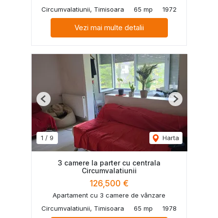
Circumvalatiunii, Timisoara
65 mp
1972
Vezi mai multe detalii
Previous
Next
1
/
9
Harta
3 camere la parter cu centrala
Circumvalatiunii
126,500 €
Apartament cu 3 camere de vânzare
Circumvalatiunii, Timisoara
65 mp
1978