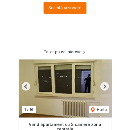
Solicită vizionare
Te-ar putea interesa și:
Previous
Next
1
/
16
Harta
Vând apartament cu 3 camere zona
centrala