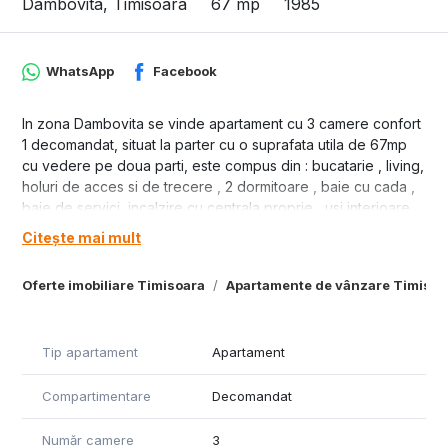
Dambovita, Timisoara
67 mp
1985
WhatsApp
Facebook
In zona Dambovita se vinde apartament cu 3 camere confort
1 decomandat, situat la parter cu o suprafata utila de 67mp
cu vedere pe doua parti, este compus din : bucatarie , living,
holuri de acces si de trecere , 2 dormitoare , baie cu cada ,
baie de servici, incalzire cu centrala proprie , usi interioare
noi, termopane, usa de intrare metalica, se vinde partial
Citește mai mult
mobilat pret 125000 euro.
Oferte imobiliare Timisoara
Apartamente de vânzare Timisoa
Tip apartament
Apartament
Compartimentare
Decomandat
Număr camere
3