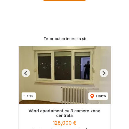
Te-ar putea interesa și:
Previous
Next
1
/
16
Harta
Vând apartament cu 3 camere zona
centrala
128,000 €