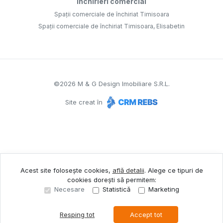
Închirieri comercial
Spații comerciale de închiriat Timisoara
Spații comerciale de închiriat Timisoara, Elisabetin
©
2026
M & G Design Imobiliare S.R.L.
Site creat în
Acest site folosește cookies,
află detalii
.
Alege ce tipuri de
cookies dorești să permitem:
Necesare
Statistică
Marketing
Resping tot
Accept tot
Sună acum
Solicită vizionare