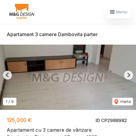
Meniu
Apartament 3 camere Dambovita parter
Previous
Nex
1
/
9
Harta
125,000 €
ID CP2988982
Apartament cu 3 camere de vânzare