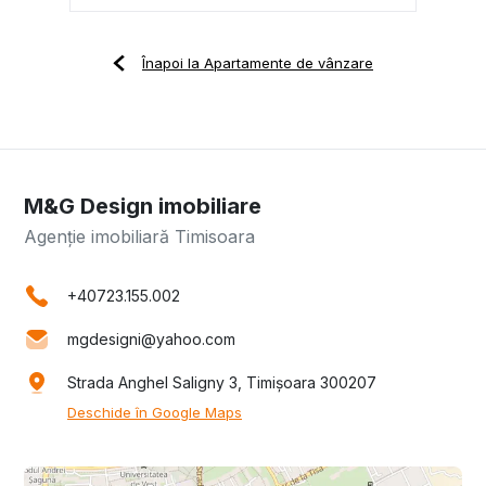
Înapoi la Apartamente de vânzare
M&G Design imobiliare
Agenție imobiliară Timisoara
+40723.155.002
mgdesigni@yahoo.com
Strada Anghel Saligny 3, Timișoara 300207
Deschide în Google Maps