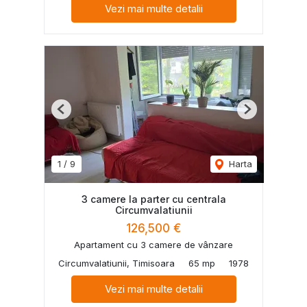
Vezi mai multe detalii
Previous
Next
1
/
9
Harta
3 camere la parter cu centrala
Circumvalatiunii
126,500 €
Apartament cu 3 camere de vânzare
Circumvalatiunii, Timisoara
65 mp
1978
Vezi mai multe detalii