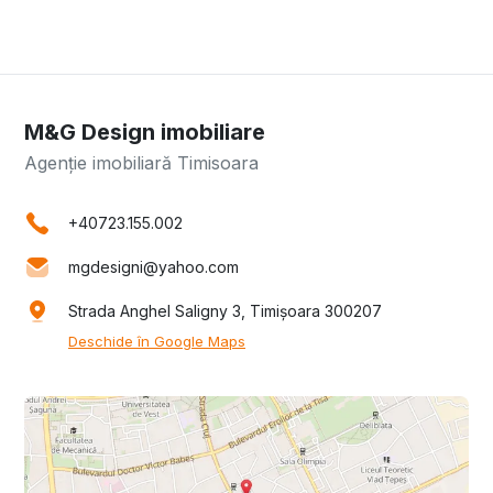
M&G Design imobiliare
Agenție imobiliară Timisoara
+40723.155.002
mgdesigni@yahoo.com
Strada Anghel Saligny 3, Timișoara 300207
Deschide în Google Maps