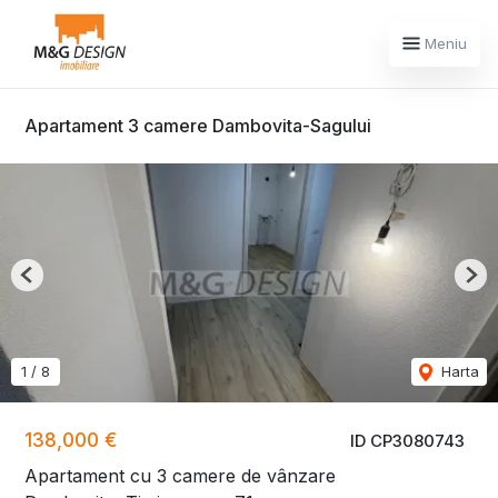
Meniu
Apartament 3 camere Dambovita-Sagului
Previous
Nex
1
/
8
Harta
138,000 €
ID CP3080743
Apartament cu 3 camere de vânzare