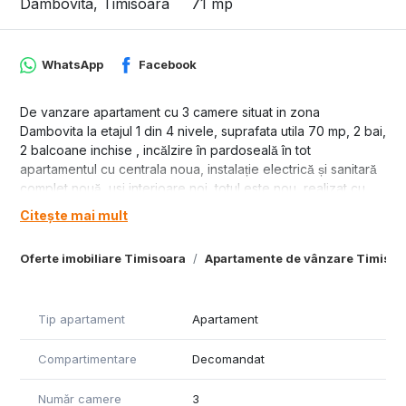
Dambovita, Timisoara
71 mp
WhatsApp
Facebook
De vanzare apartament cu 3 camere situat in zona
Dambovita la etajul 1 din 4 nivele, suprafata utila 70 mp, 2 bai,
2 balcoane inchise , incălzire în pardoseală în tot
apartamentul cu centrala noua, instalație electrică și sanitară
complet nouă, usi interioare noi, totul este nou, realizat cu
materiale de calitate superioară, pret 138000 euro.
Citește mai mult
Oferte imobiliare Timisoara
Apartamente de vânzare Timisoa
Tip apartament
Apartament
Compartimentare
Decomandat
Număr camere
3