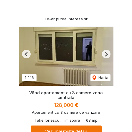
Te-ar putea interesa și:
Previous
Next
1
/
16
Harta
Vând apartament cu 3 camere zona
centrala
128,000 €
Apartament cu 3 camere de vânzare
Take Ionescu, Timisoara
68 mp
Vezi mai multe detalii