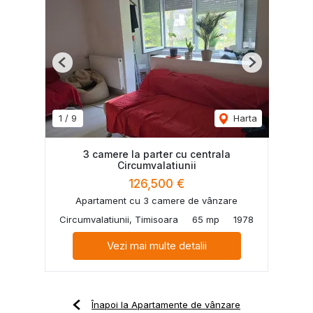
Previous
Next
1
/
9
Harta
3 camere la parter cu centrala
Circumvalatiunii
126,500 €
Apartament cu 3 camere de vânzare
Circumvalatiunii, Timisoara
65 mp
1978
Vezi mai multe detalii
Înapoi la Apartamente de vânzare