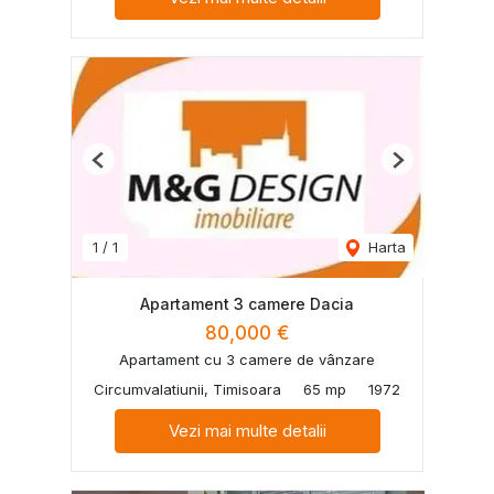
Previous
Next
1
/
1
Harta
Apartament 3 camere Dacia
80,000 €
Apartament cu 3 camere de vânzare
Circumvalatiunii, Timisoara
65 mp
1972
Vezi mai multe detalii