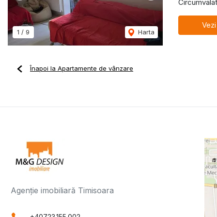
Circumvalat
Vezi
1
/
9
Harta
Înapoi la Apartamente de vânzare
Agenție imobiliară Timisoara
+40723.155.002