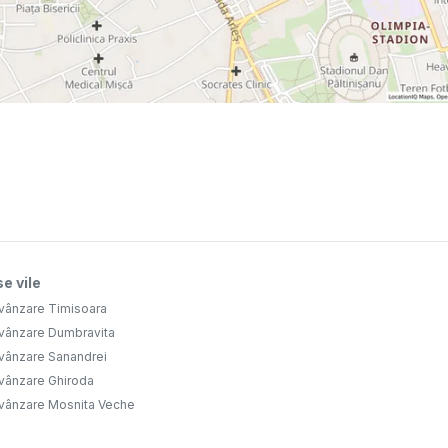
e vile
 vânzare Timisoara
 vânzare Dumbravita
 vânzare Sanandrei
 vânzare Ghiroda
 vânzare Mosnita Veche