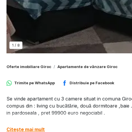
1
/
8
Oferte imobiliare Giroc
Apartamente de vânzare Giroc
Trimite pe
WhatsApp
Distribuie pe
Facebook
Se vinde apartament cu 3 camere situat in comuna Giroc in 
compus din : living cu bucătărie, două dormitoare ,baie 
in pardoseala , pret 99900 euro negociabil .
Citește mai mult