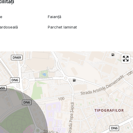
ilități
ie
Faianță
pardoseală
Parchet laminat