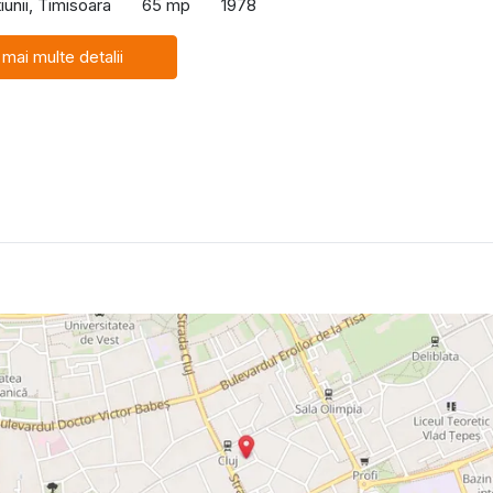
iunii, Timisoara
65 mp
1978
 mai multe detalii