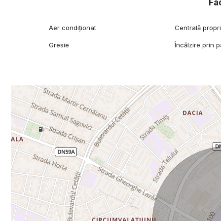
Fac
Aer condiționat
Centrală propr
Gresie
Încălzire prin 