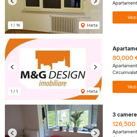
Apartament
Previous
Next
Vezi
1
/
16
Harta
Apartame
80,000 
Apartament
Previous
Next
Circumvalat
Vezi
1
/
1
Harta
3 camere 
126,500
Apartament
Previous
Next