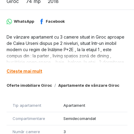
Giroc
74 mp
2018
WhatsApp
Facebook
De vânzare apartament cu 3 camere situat in Giroc aproape
de Calea Urseni dispus pe 2 niveluri, situat într-un imobil
modern cu regim de înălțime P+2E , la la etajul 1 , este
compus din : la parter , living spațios zonă de dining ,
bucătărie open-space, , baie , balcon, la etaj , 2 dormitoare,
baie cu cadă , unul dintre dormitoare beneficiază de
Citește mai mult
dressing integrat, aer condiționat , centrala proprie pe gaz, 1
loc de parcare inclus, înscris în CF, se vinde complet mobilat
Oferte imobiliare Giroc
Apartamente de vânzare Giroc
și utilat la pretul de 149900 euro.
Tip apartament
Apartament
Compartimentare
Semidecomandat
Număr camere
3