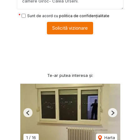
Sunt de acord cu
politica de confidențialitate
Solicită vizionare
Te-ar putea interesa și:
Previous
Next
1
/
16
Harta