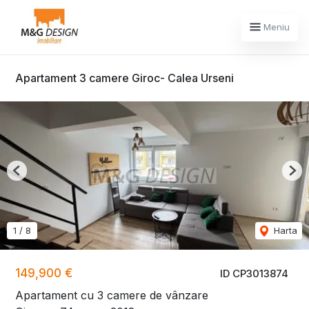
Meniu
Apartament 3 camere Giroc- Calea Urseni
Previous
Nex
1
/
8
Harta
149,900 €
ID CP3013874
Apartament cu 3 camere de vânzare