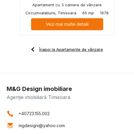
Apartament cu 3 camere de vânzare
Circumvalatiunii, Timisoara
65 mp
1978
Vezi mai multe detalii
Înapoi la Apartamente de vânzare
M&G Design imobiliare
Agenție imobiliară Timisoara
+40723.155.002
mgdesigni@yahoo.com