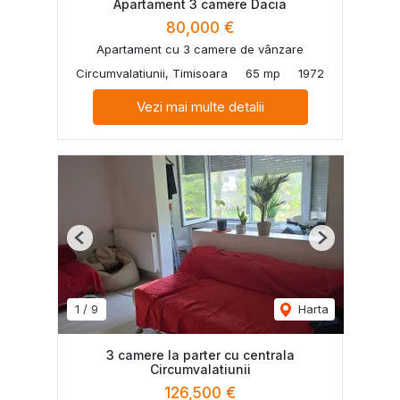
Apartament 3 camere Dacia
80,000 €
Apartament cu 3 camere de vânzare
Circumvalatiunii, Timisoara
65 mp
1972
Vezi mai multe detalii
Previous
Next
1
/
9
Harta
3 camere la parter cu centrala
Circumvalatiunii
126,500 €