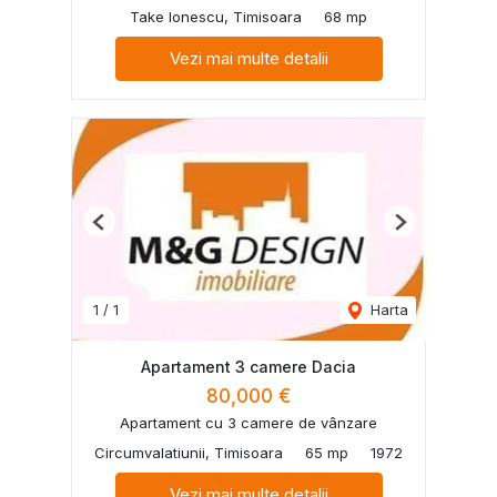
Take Ionescu, Timisoara
68 mp
Vezi mai multe detalii
Previous
Next
1
/
1
Harta
Apartament 3 camere Dacia
80,000 €
Apartament cu 3 camere de vânzare
Circumvalatiunii, Timisoara
65 mp
1972
Vezi mai multe detalii