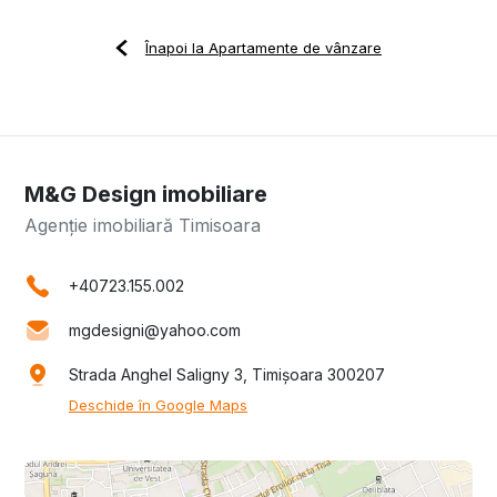
Înapoi la Apartamente de vânzare
M&G Design imobiliare
Agenție imobiliară Timisoara
+40723.155.002
mgdesigni@yahoo.com
Strada Anghel Saligny 3, Timișoara 300207
Deschide în Google Maps