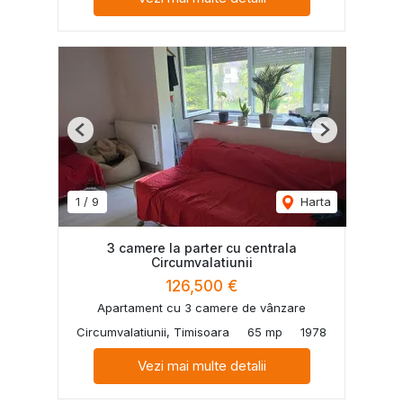
Previous
Next
1
/
9
Harta
3 camere la parter cu centrala
Circumvalatiunii
126,500 €
Apartament cu 3 camere de vânzare
Circumvalatiunii, Timisoara
65 mp
1978
Vezi mai multe detalii