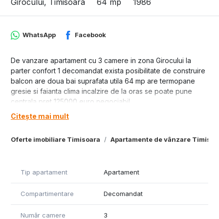
Girocului, Timisoara
64 mp
1986
WhatsApp
Facebook
De vanzare apartament cu 3 camere in zona Girocului la
parter confort 1 decomandat exista posibilitate de construire
balcon are doua bai suprafata utila 64 mp are termopane
gresie si faianta clima incalzire de la oras se poate pune
centrala pret 125000 euro negociabil.
Citește mai mult
ID 10574
Oferte imobiliare Timisoara
Apartamente de vânzare Timisoa
Tip apartament
Apartament
Compartimentare
Decomandat
Număr camere
3