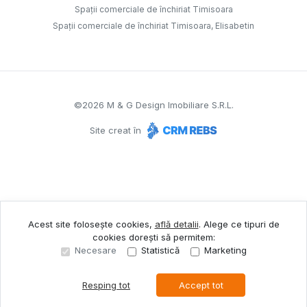
Spații comerciale de închiriat Timisoara
Spații comerciale de închiriat Timisoara, Elisabetin
©
2026
M & G Design Imobiliare S.R.L.
Site creat în
Acest site folosește cookies,
află detalii
.
Alege ce tipuri de
cookies dorești să permitem:
Necesare
Statistică
Marketing
Resping tot
Accept tot
Sună acum
Solicită vizionare