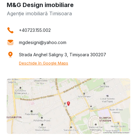
M&G Design imobiliare
Agenție imobiliară Timisoara
+40723.155.002
mgdesigni@yahoo.com
Strada Anghel Saligny 3, Timișoara 300207
Deschide în Google Maps