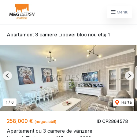
Meniu
Apartament 3 camere Lipovei bloc nou etaj 1
Previous
Nex
1
/
6
Harta
258,000 €
ID CP2864578
(negociabil)
Apartament cu 3 camere de vânzare