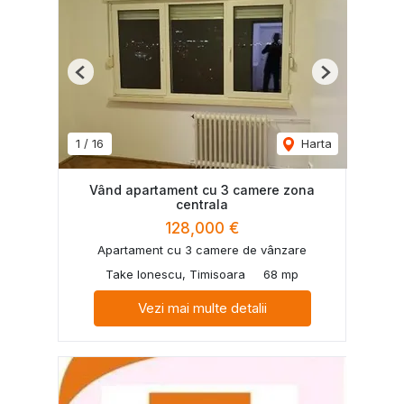
Previous
Next
1
/
16
Harta
Vând apartament cu 3 camere zona
centrala
128,000 €
Apartament cu 3 camere de vânzare
Take Ionescu, Timisoara
68 mp
Vezi mai multe detalii