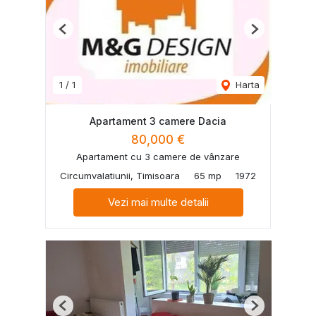
Previous
Next
1
/
1
Harta
Apartament 3 camere Dacia
80,000 €
Apartament cu 3 camere de vânzare
Circumvalatiunii, Timisoara
65 mp
1972
Vezi mai multe detalii
Previous
Next