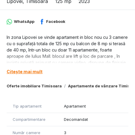
Lipovei, Timisoara
125 mp
2023
WhatsApp
Facebook
In zona Lipovei se vinde apartament in bloc nou cu 3 camere
cu o suprafață totala de 125 mp cu balcon de 8 mp si terasă
de 40 mp, într-un bloc cu doar 11 apartamente, foarte
aproape de Iulius Mall. blocul are lift și loc de parcare , în
incinta privată asigurat cu camere video, dispune de finisaje
de înaltă calitate, încălzite cu centrală proprie pe gaz, climă,
Citește mai mult
bucătărie dotată și utilată complet, două băi , accesul din
living se poate face pe terasa apartamentului , pret 258000
Oferte imobiliare Timisoara
Apartamente de vânzare Timisoa
euro.
Tip apartament
Apartament
Compartimentare
Decomandat
Număr camere
3