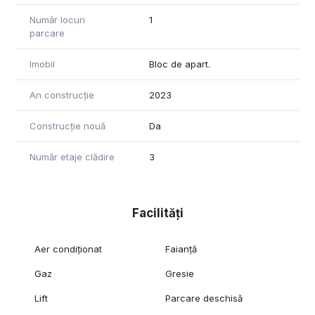
Număr locuri
1
parcare
Imobil
Bloc de apart.
An construcție
2023
Construcție nouă
Da
Număr etaje clădire
3
Facilități
Aer condiționat
Faianță
Gaz
Gresie
Lift
Parcare deschisă