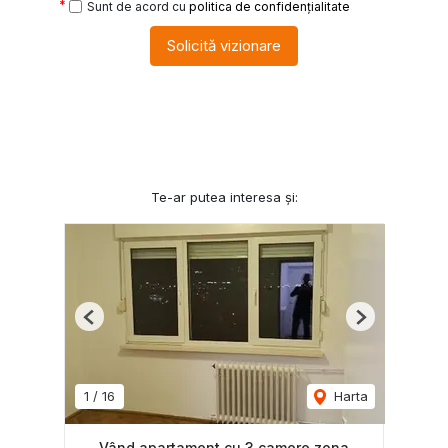
Sunt de acord cu
politica de confidențialitate
Solicită vizionare
Te-ar putea interesa și:
Previous
Next
1
/
16
Harta
Vând apartament cu 3 camere zona