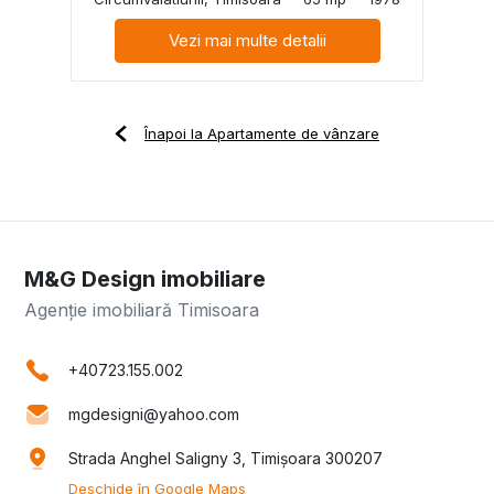
Vezi mai multe detalii
Înapoi la Apartamente de vânzare
M&G Design imobiliare
Agenție imobiliară Timisoara
+40723.155.002
mgdesigni@yahoo.com
Strada Anghel Saligny 3, Timișoara 300207
Deschide în Google Maps