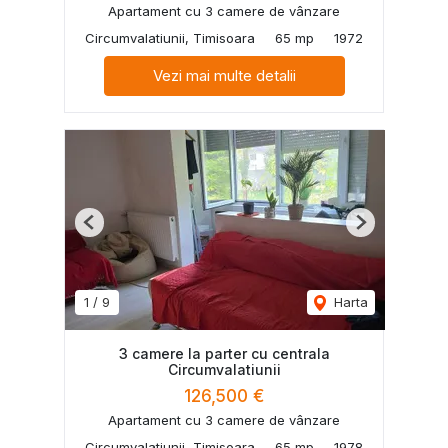
Apartament cu 3 camere de vânzare
Circumvalatiunii, Timisoara
65 mp
1972
Vezi mai multe detalii
Previous
Next
1
/
9
Harta
3 camere la parter cu centrala
Circumvalatiunii
126,500 €
Apartament cu 3 camere de vânzare
Circumvalatiunii, Timisoara
65 mp
1978