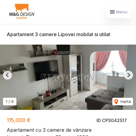
Meniu
Apartament 3 camere Lipovei mobilat si utilat
Previous
Nex
1
/
9
Harta
115,000 €
ID CP3042517
Apartament cu 3 camere de vânzare