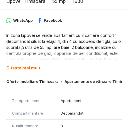
Lipovei, Timisoara
55 mp
1980
WhatsApp
Facebook
In zona Lipovei se vinde apartament cu 3 camere confort 1
decomandat situat la etajul 4, din 4 cu acoperis de tigla, cu o
suprafață utila de 55 mp, are baie, 2 balcoane, incalzire cu
centrala proprie pe gaz, 3 aparate de aer conditionat, este
amenajat , se vinde mobilat si utilat la pretul de 115000 euro.
Citește mai mult
Oferte imobiliare Timisoara
Apartamente de vânzare Timisoa
Tip apartament
Apartament
Compartimentare
Decomandat
Număr camere
3