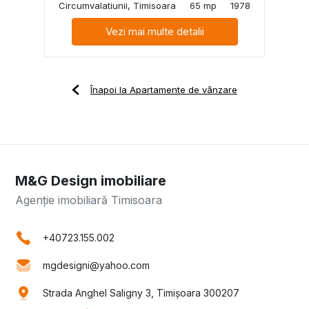
Circumvalatiunii, Timisoara
65 mp
1978
Vezi mai multe detalii
Înapoi la Apartamente de vânzare
M&G Design imobiliare
Agenție imobiliară Timisoara
+40723.155.002
mgdesigni@yahoo.com
Strada Anghel Saligny 3, Timișoara 300207