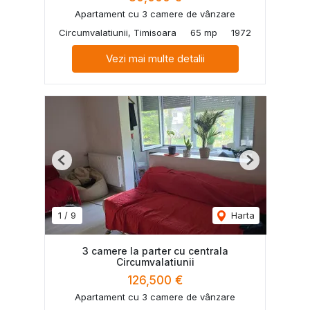
Apartament cu 3 camere de vânzare
Circumvalatiunii, Timisoara
65 mp
1972
Vezi mai multe detalii
Previous
Next
1
/
9
Harta
3 camere la parter cu centrala
Circumvalatiunii
126,500 €
Apartament cu 3 camere de vânzare