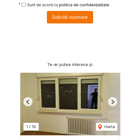
Sunt de acord cu
politica de confidențialitate
Solicită vizionare
Te-ar putea interesa și:
Previous
Next
1
/
16
Harta