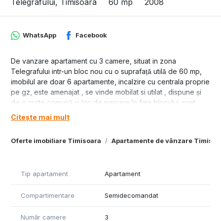
Telegrafului, Timisoara
60 mp
2008
WhatsApp
Facebook
De vanzare apartament cu 3 camere, situat in zona
Telegrafului intr-un bloc nou cu o suprafață utilă de 60 mp,
imobilul are doar 6 apartamente, incalzire cu centrala proprie
pe gz, este amenajat , se vinde mobilat si utilat , dispune și
de o curte comună și loc de parcare în fața blocului. pret
120000 euro.
Citește mai mult
Oferte imobiliare Timisoara
Apartamente de vânzare Timisoa
Tip apartament
Apartament
Compartimentare
Semidecomandat
Număr camere
3