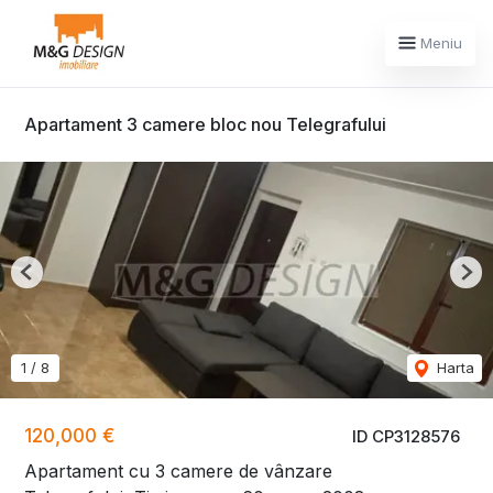
Meniu
Apartament 3 camere bloc nou Telegrafului
Previous
Nex
1
/
8
Harta
120,000 €
ID CP3128576
Apartament cu 3 camere de vânzare