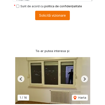
Sunt de acord cu
politica de confidențialitate
Solicită vizionare
Te-ar putea interesa și:
Previous
Next
1
/
16
Harta