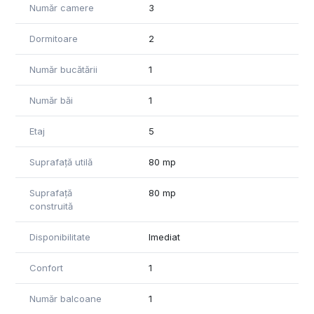
Număr camere
3
Dormitoare
2
Număr bucătării
1
Număr băi
1
Etaj
5
Suprafață utilă
80 mp
Suprafață
80 mp
construită
Disponibilitate
Imediat
Confort
1
Număr balcoane
1