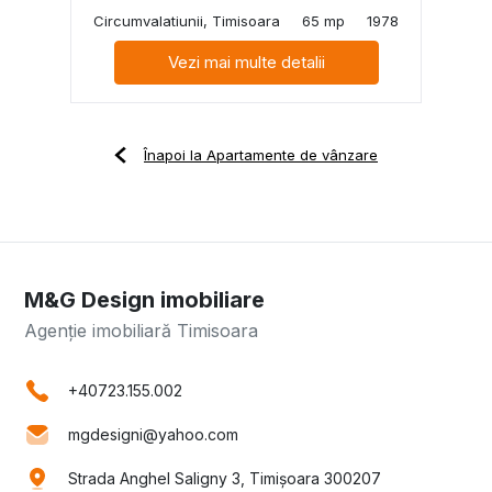
Circumvalatiunii, Timisoara
65 mp
1978
Vezi mai multe detalii
Înapoi la Apartamente de vânzare
M&G Design imobiliare
Agenție imobiliară Timisoara
+40723.155.002
mgdesigni@yahoo.com
Strada Anghel Saligny 3, Timișoara 300207