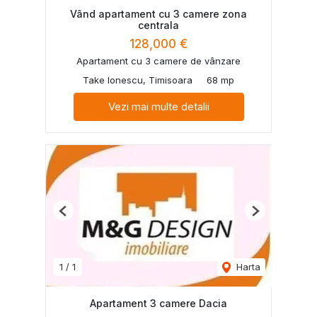
Vând apartament cu 3 camere zona
centrala
128,000 €
Apartament cu 3 camere de vânzare
Take Ionescu, Timisoara
68 mp
Vezi mai multe detalii
Previous
Next
1
/
1
Harta
Apartament 3 camere Dacia