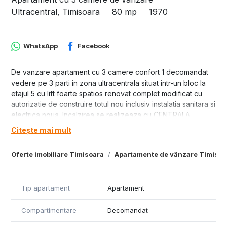
Ultracentral, Timisoara
80 mp
1970
WhatsApp
Facebook
De vanzare apartament cu 3 camere confort 1 decomandat
vedere pe 3 parti in zona ultracentrala situat intr-un bloc la
etajul 5 cu lift foarte spatios renovat complet modificat cu
autorizatie de construire totul nou inclusiv instalatia sanitara si
electrica noua. Incalzirea se realizeaza cu CENTRALA
PROPRIE. Pret 400000 euro negociabil. Tel.0723155002
Citește mai mult
ID 10316.
Oferte imobiliare Timisoara
Apartamente de vânzare Timisoa
Tip apartament
Apartament
Compartimentare
Decomandat