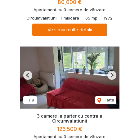
80,000 €
Apartament cu 3 camere de vânzare
Circumvalatiunii, Timisoara
65 mp
1972
Vezi mai multe detalii
Previous
Next
1
/
9
Harta
3 camere la parter cu centrala
Circumvalatiunii
126,500 €
Apartament cu 3 camere de vânzare