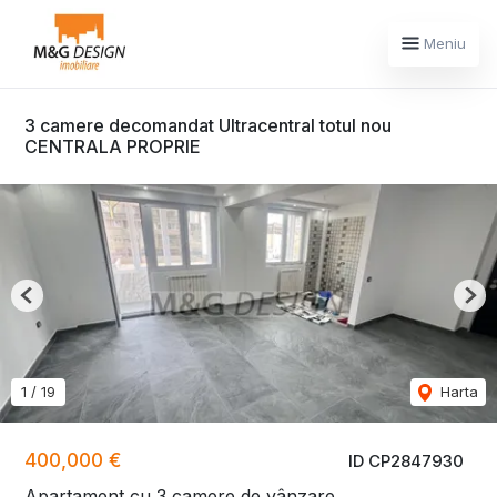
Meniu
3 camere decomandat Ultracentral totul nou
CENTRALA PROPRIE
Previous
Nex
1
/
19
Harta
400,000 €
ID CP2847930
Apartament cu 3 camere de vânzare