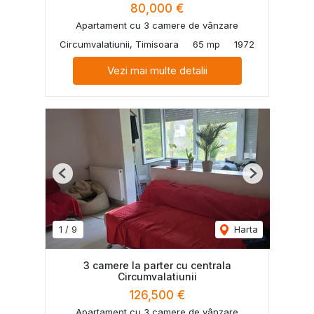
80,000 €
Apartament cu 3 camere de vânzare
Circumvalatiunii, Timisoara
65 mp
1972
Vezi mai multe detalii
Previous
Next
1
/
9
Harta
3 camere la parter cu centrala
Circumvalatiunii
126,500 €
Apartament cu 3 camere de vânzare