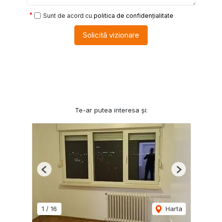
Sunt de acord cu
politica de confidențialitate
Solicită vizionare
Te-ar putea interesa și:
Previous
Next
1
/
16
Harta