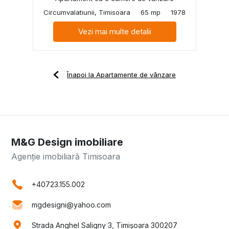
Circumvalatiunii, Timisoara
65 mp
1978
Vezi mai multe detalii
Înapoi la Apartamente de vânzare
M&G Design imobiliare
Agenție imobiliară Timisoara
+40723.155.002
mgdesigni@yahoo.com
Strada Anghel Saligny 3, Timișoara 300207