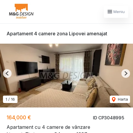
Meniu
Apartament 4 camere zona Lipovei amenajat
Previous
Nex
1
/
16
Harta
164,000 €
ID CP3048995
Apartament cu 4 camere de vânzare