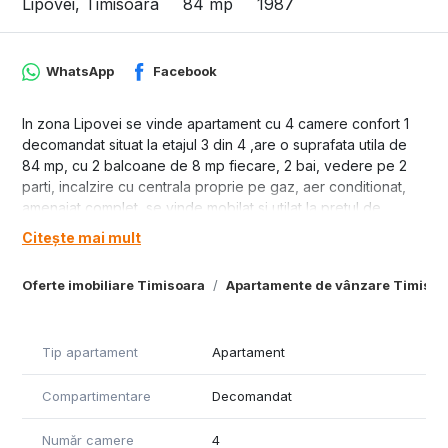
Lipovei, Timisoara
84 mp
1987
WhatsApp
Facebook
In zona Lipovei se vinde apartament cu 4 camere confort 1
decomandat situat la etajul 3 din 4 ,are o suprafata utila de
84 mp, cu 2 balcoane de 8 mp fiecare, 2 bai, vedere pe 2
parti, incalzire cu centrala proprie pe gaz, aer conditionat,
amenajat complet, se vinde mobilat si utilat la pretul de
164000 euro.
Citește mai mult
Oferte imobiliare Timisoara
Apartamente de vânzare Timisoa
Tip apartament
Apartament
Compartimentare
Decomandat
Număr camere
4