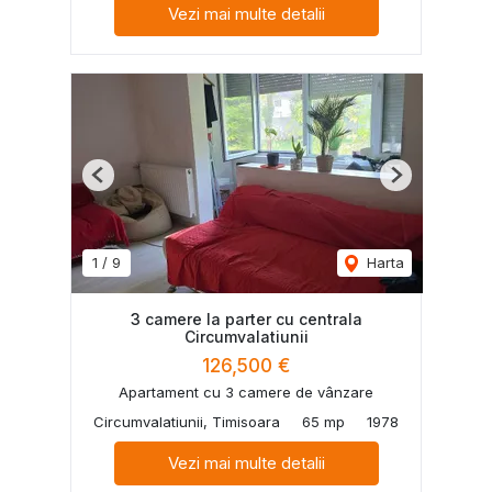
Vezi mai multe detalii
Previous
Next
1
/
9
Harta
3 camere la parter cu centrala
Circumvalatiunii
126,500 €
Apartament cu 3 camere de vânzare
Circumvalatiunii, Timisoara
65 mp
1978
Vezi mai multe detalii