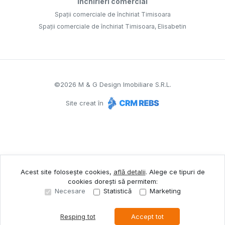
Închirieri comercial
Spații comerciale de închiriat Timisoara
Spații comerciale de închiriat Timisoara, Elisabetin
©
2026
M & G Design Imobiliare S.R.L.
Site creat în
Acest site folosește cookies,
află detalii
.
Alege ce tipuri de
cookies dorești să permitem:
Necesare
Statistică
Marketing
Resping tot
Accept tot
Sună acum
Solicită vizionare