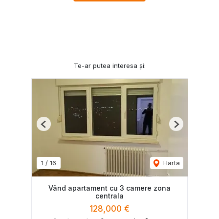
Te-ar putea interesa și:
Previous
Next
1
/
16
Harta
Vând apartament cu 3 camere zona
centrala
128,000 €