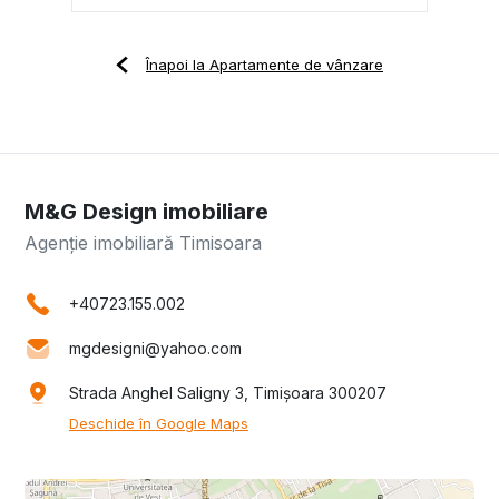
Înapoi la Apartamente de vânzare
M&G Design imobiliare
Agenție imobiliară Timisoara
+40723.155.002
mgdesigni@yahoo.com
Strada Anghel Saligny 3, Timișoara 300207
Deschide în Google Maps