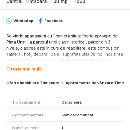
Central, Timisoara
38 mp
1898
WhatsApp
Facebook
Se vinde apartament cu 1 cameră situat foarte aproape de
Piața Unirii, la parterul unei clădiri istorice , parter din 3
nivele, cladirea este în curs de reabilitare, este compus din :
cameră , hol , debara , baie , suprafata utila 38 mp, incălzirea
se realizează prin sobă cu sistem automatizat pe gaz.,
dispune și de o boxă la subsol, pret 110000 euro.
Citește mai mult
Oferte imobiliare Timisoara
Apartamente de vânzare Timisoa
Tip apartament
Garsonieră
Compartimentare
Semidecomandat
Număr camere
1