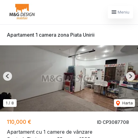
Meniu
Apartament 1 camera zona Piata Unirii
Previous
Nex
1
/
8
Harta
110,000 €
ID CP3087708
Apartament cu 1 camere de vânzare