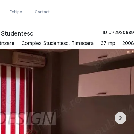
Echipa
Contact
ID CP2920689
 Studentesc
ânzare
Complex Studentesc, Timisoara
37 mp
2008
Next