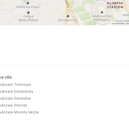
e vile
 vânzare Timisoara
 vânzare Dumbravita
 vânzare Sanandrei
 vânzare Ghiroda
 vânzare Mosnita Veche