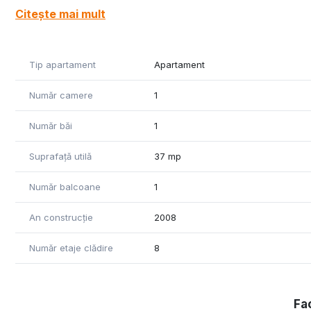
Citește mai mult
Tip apartament
Apartament
Număr camere
1
Număr băi
1
Suprafață utilă
37 mp
Număr balcoane
1
An construcție
2008
Număr etaje clădire
8
Fac