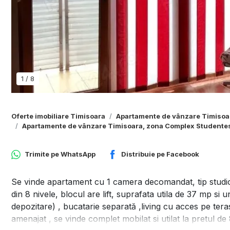
1
/
8
Oferte imobiliare Timisoara
Apartamente de vânzare Timisoa
Apartamente de vânzare Timisoara, zona Complex Studente
Trimite pe
WhatsApp
Distribuie pe
Facebook
Se vinde apartament cu 1 camera decomandat, tip studio,
din 8 nivele, blocul are lift, suprafata utila de 37 mp si
depozitare) , bucatarie separată ,living cu acces pe teras
amenajat , se vinde complet mobilat si utilat la pretul d