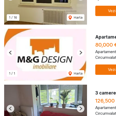
Vezi
1
/
16
Harta
Apartame
80,000 
Apartament
Previous
Next
Circumvalat
Vezi
1
/
1
Harta
3 camere 
126,500
Apartament
Previous
Next
Circumvalat