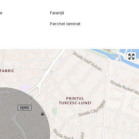
ie
Faianță
Parchet laminat