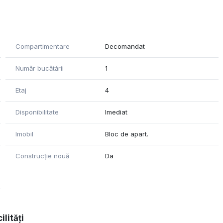
Compartimentare
Decomandat
Număr bucătării
1
Etaj
4
Disponibilitate
Imediat
Imobil
Bloc de apart.
Construcție nouă
Da
ilități