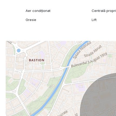
Aer condiționat
Centrală propr
Gresie
Lift