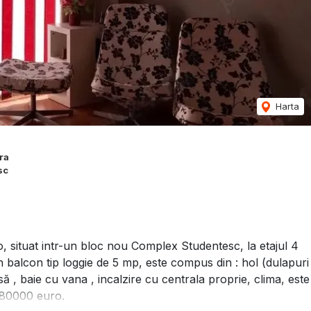
Harta
ra
sc
 situat intr-un bloc nou Complex Studentesc, la etajul 4
 un balcon tip loggie de 5 mp, este compus din : hol (dulapuri
ă , baie cu vana , incalzire cu centrala proprie, clima, este
e 80000 euro.