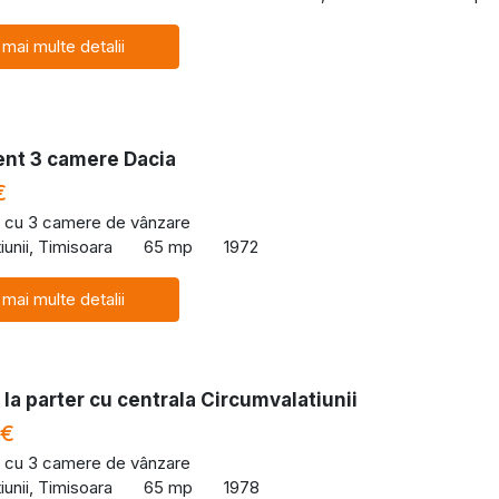
 mai multe detalii
nt 3 camere Dacia
€
 cu 3 camere de vânzare
iunii, Timisoara
65 mp
1972
 mai multe detalii
la parter cu centrala Circumvalatiunii
 €
 cu 3 camere de vânzare
iunii, Timisoara
65 mp
1978