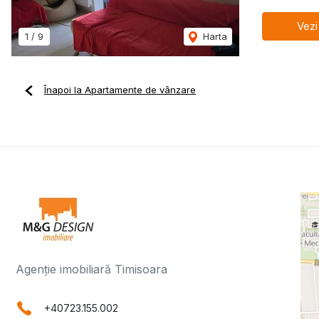
Vezi
1
/
9
Harta
Înapoi la Apartamente de vânzare
Agenție imobiliară Timisoara
+40723.155.002