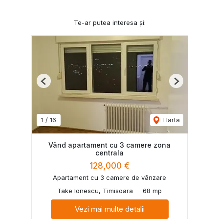
Te-ar putea interesa și:
Previous
Next
1
/
16
Harta
Vând apartament cu 3 camere zona
centrala
128,000 €
Apartament cu 3 camere de vânzare
Take Ionescu, Timisoara
68 mp
Vezi mai multe detalii