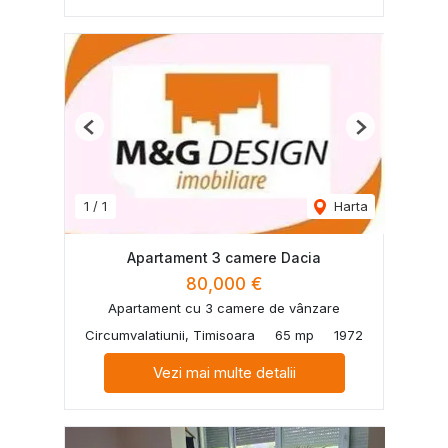
Previous
Next
1
/
1
Harta
Apartament 3 camere Dacia
80,000 €
Apartament cu 3 camere de vânzare
Circumvalatiunii, Timisoara
65 mp
1972
Vezi mai multe detalii