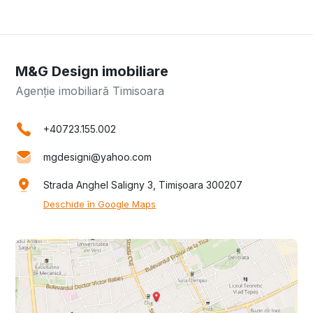
M&G Design imobiliare
Agenție imobiliară Timisoara
+40723.155.002
mgdesigni@yahoo.com
Strada Anghel Saligny 3, Timișoara 300207
Deschide în Google Maps