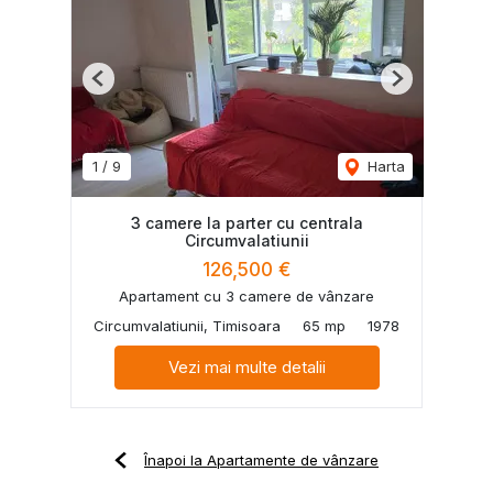
Previous
Next
1
/
9
Harta
3 camere la parter cu centrala
Circumvalatiunii
126,500 €
Apartament cu 3 camere de vânzare
Circumvalatiunii, Timisoara
65 mp
1978
Vezi mai multe detalii
Înapoi la Apartamente de vânzare