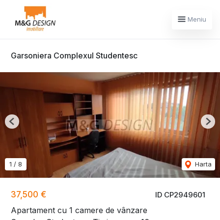
Meniu
Garsoniera Complexul Studentesc
Previous
Nex
1
/
8
Harta
37,500 €
ID CP2949601
Apartament cu 1 camere de vânzare